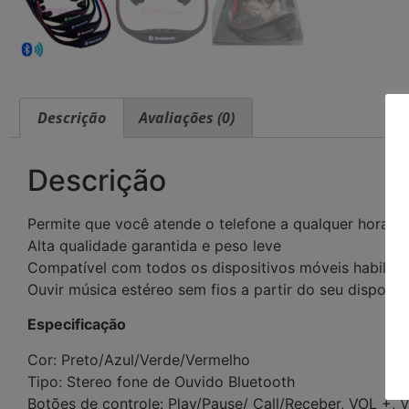
Descrição
Avaliações (0)
Descrição
Permite que você atende o telefone a qualquer hora e 
Alta qualidade garantida e peso leve
Compatível com todos os dispositivos móveis habilita
Ouvir música estéreo sem fios a partir do seu disposit
Especificação
Cor: Preto/Azul/Verde/Vermelho
Tipo: Stereo fone de Ouvido Bluetooth
Botões de controle: Play/Pause/ Call/Receber, VOL +, 