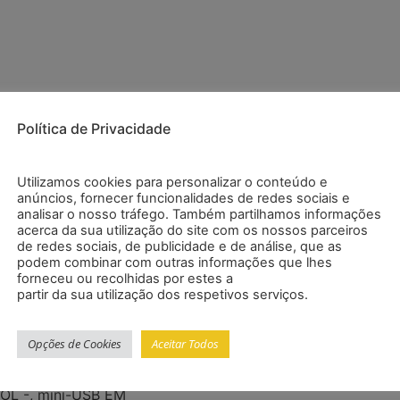
Política de Privacidade
Utilizamos cookies para personalizar o conteúdo e
anúncios, fornecer funcionalidades de redes sociais e
analisar o nosso tráfego. Também partilhamos informações
em qualquer lugar
acerca da sua utilização do site com os nossos parceiros
de redes sociais, de publicidade e de análise, que as
dos para Bluetooth V3.0
podem combinar com outras informações que lhes
forneceu ou recolhidas por estes a
ivo compatível
partir da sua utilização dos respetivos serviços.
Opções de Cookies
Aceitar Todos
VOL -, mini-USB EM