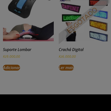
Suporte Lombar
Crachá Digital
Kz
9.000,00
Kz
6.000,00
Adicionar
Ler mais