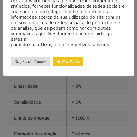
Utilizamos cookies para personalizar o conteúdo e
anúncios, fornecer funcionalidades de redes sociais e
analisar o nosso tráfego. Também partilhamos
Saída
4 … 20 mA, 2 fios
informações acerca da sua utilização do site com os
nossos parceiros de redes sociais, de publicidade e
de análise, que as podem combinar com outras
Faixa de medição
0 … 12,7 mm/s
informações que lhes forneceu ou recolhidas por
estes a
partir da sua utilização dos respetivos serviços.
Resolução
0,07 mm/s ms
Opções de Cookies
Aceitar Todos
Faixa de frequência
5 … 1000 Hz (± 10%)
5 … 4000 Hz (±3 dB)
Linearidade
< 3%
Sensibilidade
< 5%
Limite de choque
± 1000 g
Elemento de deteção
Cerâmica