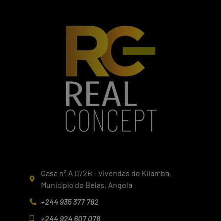
Casa nº A 072B - Vivendas do Kilamba,
Município do Belas, Angola
+244 935 377 782
+244 924 607 078