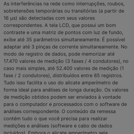
As interferências na rede como interrupções, roubos,
sobretensões temporárias ou transitórias (a partir de
16 µs) são detectadas com seus valores
correspondentes. A tela LCD, que possui um bom
contraste e uma matriz de pontos com luz de fundo,
exibe até 35 parâmetros simultaneamente. É possível
adaptar até 3 pinças de corrente simultaneamente. No
modo de registro de dados, pode memorizar até
17.470 valores de medição (3 fases / 4 condutores), no
caso mais simples, até 52.400 valores de medição (1
fase / 2 condutores), distribuídos entre 85 registros.
Tudo isso facilita o uso do alicate amperímetro de
forma ideal para análises de longa duração. Os valores
de medição obtidos podem ser enviados à vontade
para o computador e processados com o software de
análises correspondente. O conteúdo da remessa
contém tudo o que você precisa para realizar
medições e análises (software e cabo de dados
incluídos). Embora o alicate amperímetro seja