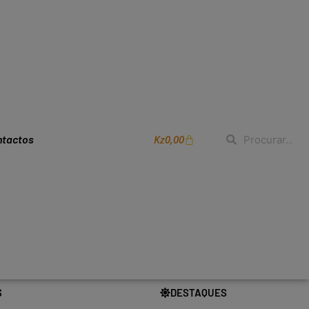
Kz
0,00
ntactos
S
DESTAQUES