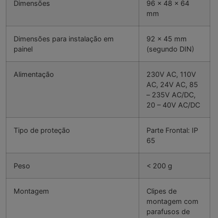
Dimensões
96 x 48 x 64
mm
Dimensões para instalação em
92 x 45 mm
painel
(segundo DIN)
Alimentação
230V AC, 110V
AC, 24V AC, 85
– 235V AC/DC,
20 – 40V AC/DC
Tipo de proteção
Parte Frontal: IP
65
Peso
< 200 g
Montagem
Clipes de
montagem com
parafusos de