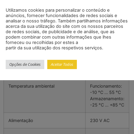
Utilizamos cookies para personalizar o conteúdo e
Impedância interna
10 Ω ± 1 %
anúncios, fornecer funcionalidades de redes sociais e
analisar o nosso tráfego. Também partilhamos informações
acerca da sua utilização do site com os nossos parceiros
Escala
2 pontos
de redes sociais, de publicidade e de análise, que as
podem combinar com outras informações que lhes
forneceu ou recolhidas por estes a
Tela
LED de 5 dígitos,
partir da sua utilização dos respetivos serviços.
7 segmentos,
altura: 14 mm
Opções de Cookies
Aceitar Todos
Intervalo
-19999 … 99999
Temperatura ambiental
Funcionamento:
-10 °C … 55 °C
Armazenamento:
-25 °C … +85 °C
Alimentação
230 V AC