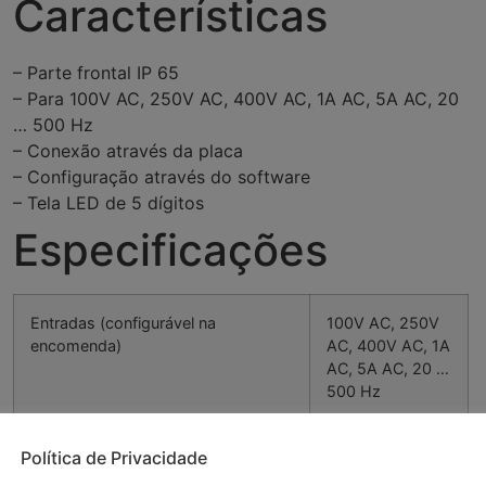
Características
– Parte frontal IP 65
– Para 100V AC, 250V AC, 400V AC, 1A AC, 5A AC, 20
… 500 Hz
– Conexão através da placa
– Configuração através do software
– Tela LED de 5 dígitos
Especificações
Entradas (configurável na
100V AC, 250V
encomenda)
AC, 400V AC, 1A
AC, 5A AC, 20 …
500 Hz
Precisão
± (0,2 % FS + 1
Política de Privacidade
dígito)