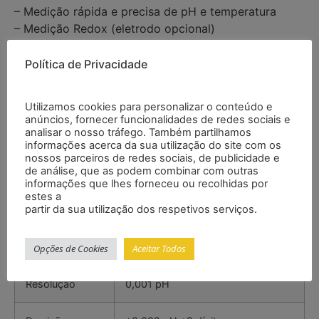
– Medição rápida e precisa de pH e temperatura
– Medição Redox (eletrodo opcional)
– Gestão de dados BPL
– Calibração simples de 2, 3, 4 e 5 pontos
Política de Privacidade
– Lembrete de calibração
– Permanent Measurement Verification (PMV)
Utilizamos cookies para personalizar o conteúdo e
– Indicação gráfica do progresso da medição
anúncios, fornecer funcionalidades de redes sociais e
– Registro de dados
analisar o nosso tráfego. Também partilhamos
informações acerca da sua utilização do site com os
Especificações
nossos parceiros de redes sociais, de publicidade e
de análise, que as podem combinar com outras
informações que lhes forneceu ou recolhidas por
estes a
partir da sua utilização dos respetivos serviços.
pH
Faixa
-2 … +20 pH
Opções de Cookies
Aceitar Todos
Resolução
0,001 pH