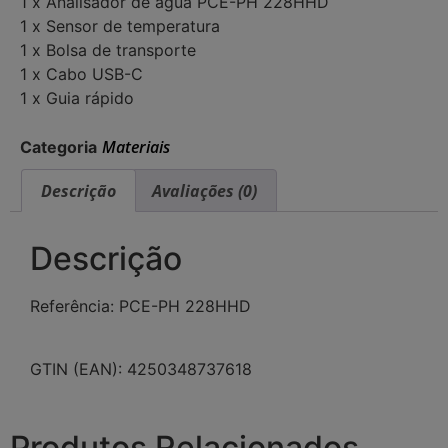
1 x Analisador de água PCE-PH 228HHD
1 x Sensor de temperatura
1 x Bolsa de transporte
1 x Cabo USB-C
1 x Guia rápido
Materiais
Categoria
Descrição
Avaliações (0)
Descrição
Referência: PCE-PH 228HHD
GTIN (EAN): 4250348737618
Produtos Relacionados