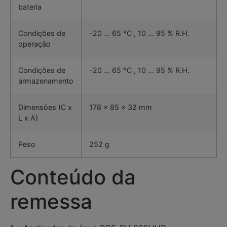
bateria
Condições de
-20 … 65 °C , 10 … 95 % R.H.
operação
Condições de
-20 … 65 °C , 10 … 95 % R.H.
armazenamento
Dimensões (C x
178 x 85 x 32 mm
L x A)
Peso
252 g
Conteúdo da
remessa