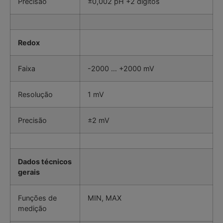
Precisão
±0,002 pH +2 dígitos
Redox
Faixa
-2000 … +2000 mV
Resolução
1 mV
Precisão
±2 mV
Dados técnicos
gerais
Funções de
MIN, MAX
medição