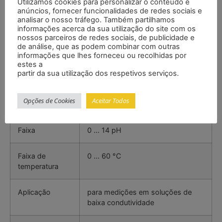
Utilizamos cookies para personalizar o conteúdo e
anúncios, fornecer funcionalidades de redes sociais e
Resolução
0,001 pH
analisar o nosso tráfego. Também partilhamos
informações acerca da sua utilização do site com os
Precisão
±0,002 pH +2 dígitos
nossos parceiros de redes sociais, de publicidade e
de análise, que as podem combinar com outras
informações que lhes forneceu ou recolhidas por
estes a
partir da sua utilização dos respetivos serviços.
Eletrodo
Opções de Cookies
Aceitar Todos
Designação
PCE-PH-LAB-LC
Faixa
0 … 14 pH
Faixa de
0 … 60 °C
temperatura
Aplicação
para medições em soluções de
baixa condutividade