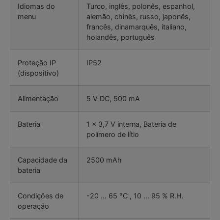
Idiomas do
Turco, inglês, polonês, espanhol,
menu
alemão, chinês, russo, japonês,
francês, dinamarquês, italiano,
holandês, português
Proteção IP
IP52
(dispositivo)
Alimentação
5 V DC, 500 mA
Bateria
1 x 3,7 V interna, Bateria de
polímero de lítio
Capacidade da
2500 mAh
bateria
Condições de
-20 … 65 °C , 10 … 95 % R.H.
operação