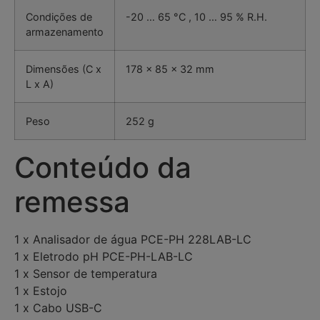
Condições de
-20 … 65 °C , 10 … 95 % R.H.
armazenamento
Dimensões (C x
178 x 85 x 32 mm
L x A)
Peso
252 g
Conteúdo da
remessa
1 x Analisador de água PCE-PH 228LAB-LC
1 x Eletrodo pH PCE-PH-LAB-LC
1 x Sensor de temperatura
1 x Estojo
1 x Cabo USB-C