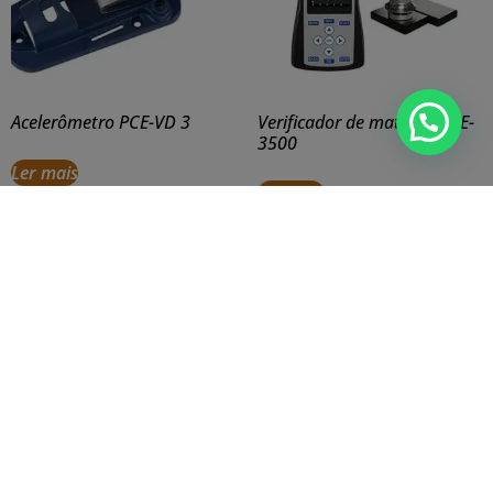
Acelerômetro PCE-VD 3
Verificador de material PCE-
3500
Ler mais
Ler mais