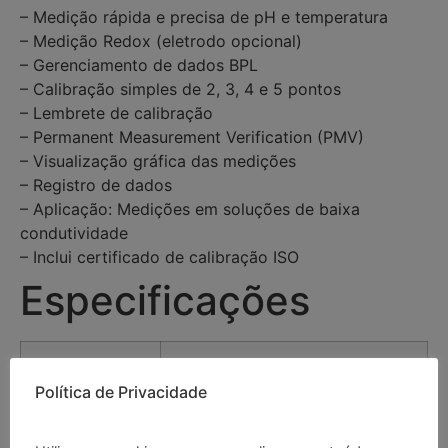
– Medição rápida e precisa de pH e temperatura
– Medição Redox (eletrodo opcional)
– Gerenciamento de dados BPL
– Calibração simples de 2, 3, 4 e 5 pontos
– Lembrete de calibração
– Permanent Measurement Verification (PMV)
– Visualização gráfica das medições
– Registro de dados
– Aplicação: Medições em soluções de baixa
condutividade
– Inclui certificado de calibração ISO
Especificações
pH
Política de Privacidade
Faixa
-2 … +20 pH