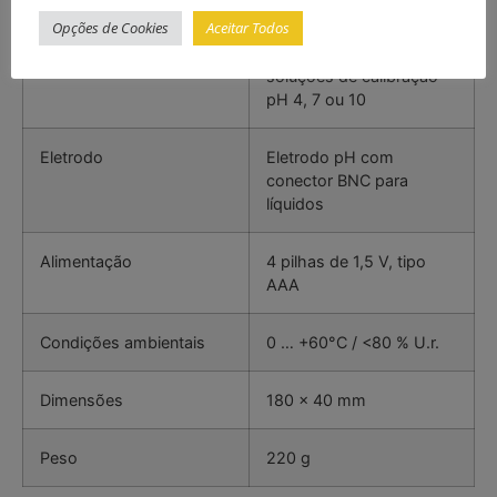
Opções de Cookies
Aceitar Todos
Calibração
Automática, com
soluções de calibração
pH 4, 7 ou 10
Eletrodo
Eletrodo pH com
conector BNC para
líquidos
Alimentação
4 pilhas de 1,5 V, tipo
AAA
Condições ambientais
0 … +60°C / <80 % U.r.
Dimensões
180 x 40 mm
Peso
220 g