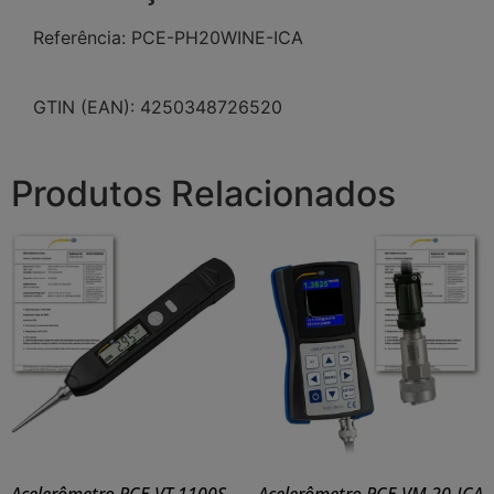
Referência: PCE-PH20WINE-ICA
GTIN (EAN): 4250348726520
Produtos Relacionados
Acelerômetro PCE-VT 1100S-
Acelerômetro PCE-VM 20-ICA