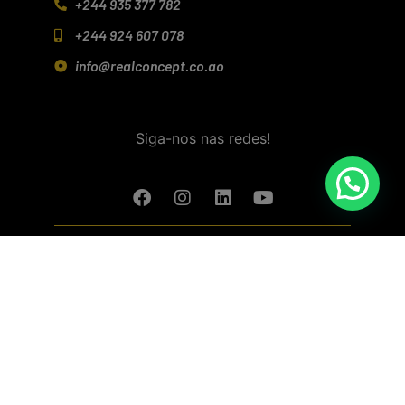
+244 935 377 782
+244 924 607 078
info@realconcept.co.ao
Siga-nos nas redes!
Baixar aplicativo (Android/IOS)
Política de Privacidade