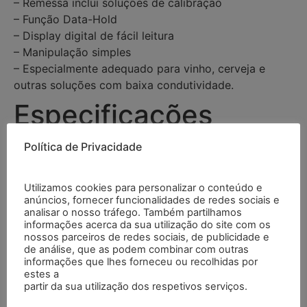
– Remessa inclui soluções de calibração
– Função Data-Hold
– Display digital de fácil leitura
– Manipulação simples
– Especialmente adequado para vinho, cerveja e
outras soluções com baixa condutividade.
Especificações
Política de Privacidade
Faixa
0,00…14,00 pH
Utilizamos cookies para personalizar o conteúdo e
Resolução
0,01 pH
anúncios, fornecer funcionalidades de redes sociais e
analisar o nosso tráfego. Também partilhamos
informações acerca da sua utilização do site com os
Precisão
±0,07 pH (Faixa: 5 … 9
nossos parceiros de redes sociais, de publicidade e
pH)
de análise, que as podem combinar com outras
±0,1 pH (Faixa: 4 … 4,9 e
informações que lhes forneceu ou recolhidas por
estes a
9,1 … 10 pH)
partir da sua utilização dos respetivos serviços.
±0,2 pH (Faixa: 1 … 3,9 e
10 … 13 pH)