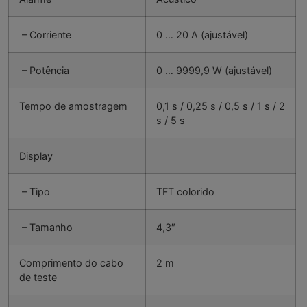
– Corriente
0 … 20 A (ajustável)
– Potência
0 … 9999,9 W (ajustável)
Tempo de amostragem
0,1 s / 0,25 s / 0,5 s / 1 s / 2
s / 5 s
Display
– Tipo
TFT colorido
– Tamanho
4,3″
Comprimento do cabo
2 m
de teste