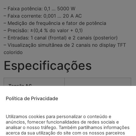
– Faixa potência: 0,1 … 5000 W
– Faixa corrente: 0,001 … 20 A AC
– Medição de frequência e fator de potência
– Precisão: ±(0,4 % do valor + 0,1)
– Entradas: 1 canal (frontal) e 2 canais (posterior)
– Visualização simultânea de 2 canais no display TFT
colorido
Especificações
Tensão AC
Política de Privacidade
Faixa
2 … 250 V
Utilizamos cookies para personalizar o conteúdo e
Resolução
0,01 V
anúncios, fornecer funcionalidades de redes sociais e
analisar o nosso tráfego. Também partilhamos informações
acerca da sua utilização do site com os nossos parceiros
Precisão
±(0,4 % do valor + 0,1)