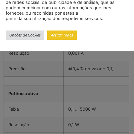
de redes sociais, de publicidade e de análise, que as
podem combinar com outras informações que lhes
forneceu ou recolhidas por estes a
partir da sua utilização dos respetivos serviços.
Corrente AC
Opções de Cookies
Aceitar Todos
Faixa
0,001 … 20 A
Resolução
0,001 A
Precisão
±(0,4 % do valor + 0,1)
Potência ativa
Faixa
0,1 … 5000 W
Resolução
0,1 W