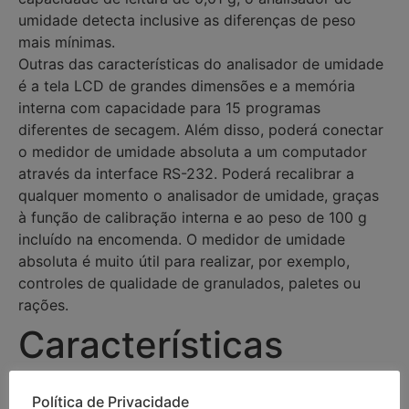
umidade detecta inclusive as diferenças de peso
mais mínimas.
Outras das características do analisador de umidade
é a tela LCD de grandes dimensões e a memória
interna com capacidade para 15 programas
diferentes de secagem. Além disso, poderá conectar
o medidor de umidade absoluta a um computador
através da interface RS-232. Poderá recalibrar a
qualquer momento o analisador de umidade, graças
à função de calibração interna e ao peso de 100 g
incluído na encomenda. O medidor de umidade
absoluta é muito útil para realizar, por exemplo,
controles de qualidade de granulados, paletes ou
rações.
Características
– Capacidade de pesagem: 110 g
Política de Privacidade