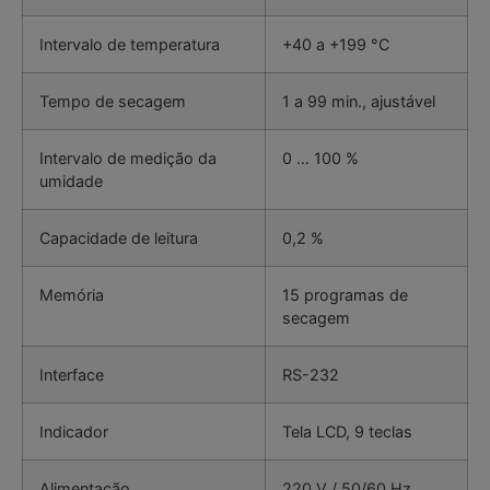
Intervalo de temperatura
+40 a +199 °C
Tempo de secagem
1 a 99 min., ajustável
Intervalo de medição da
0 … 100 %
umidade
Capacidade de leitura
0,2 %
Memória
15 programas de
secagem
Interface
RS-232
Indicador
Tela LCD, 9 teclas
Alimentação
220 V / 50/60 Hz