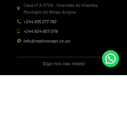
Casa nº A 072B - Vivendas do Kilamba,
Município do Belas, Angola
+244 935 377 782
+244 924 607 078
info@realconcept.co.ao
Siga-nos nas redes!
Baixar aplicativo (Android/IOS)