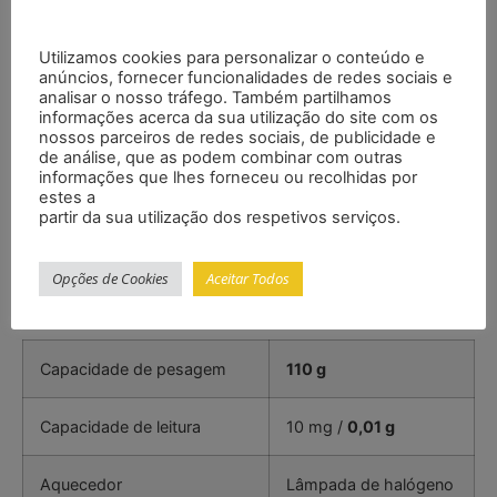
– Capacidade de leitura: 10 mg / 0,01 g
– Câmara de secagem para determinar a umidade
Utilizamos cookies para personalizar o conteúdo e
– Interface RS-232
anúncios, fornecer funcionalidades de redes sociais e
– Memória interna para 15 programas de secagem
analisar o nosso tráfego. Também partilhamos
– Tempo de secagem ajustável
informações acerca da sua utilização do site com os
nossos parceiros de redes sociais, de publicidade e
– Manuseamento simples
de análise, que as podem combinar com outras
– Função de calibração para reajustar a balança
informações que lhes forneceu ou recolhidas por
– Inclui peso de calibração de 100 g
estes a
partir da sua utilização dos respetivos serviços.
– Grande tela LCD com 9 teclas
– Inclui certificado de calibração ISO
Especificações
Opções de Cookies
Aceitar Todos
Capacidade de pesagem
110 g
Capacidade de leitura
10 mg /
0,01 g
Aquecedor
Lâmpada de halógeno