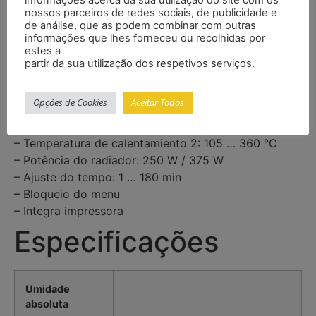
Características
nossos parceiros de redes sociais, de publicidade e
de análise, que as podem combinar com outras
informações que lhes forneceu ou recolhidas por
– Faixa de pesagem: 220 g
estes a
– Peso mínimo da amostra: 4 g
partir da sua utilização dos respetivos serviços.
– Volume máximo da amostra: 95 cm³
– Interior do prato: Ø 105 / 115 mm
Opções de Cookies
Aceitar Todos
– 2 aquecedores: infravermelho e quartzo
– Temperatura de calentamiento 1: 40 … 180 °C
– Temperatura de calentamiento 2: 105 … 360 °C
– Potência do radiador: 250 W / 375 W
– Ajuste do tempo: 1 … 180 min
– Bloqueio do menu
– Integra impressora
Especificações
Umidade
absoluta