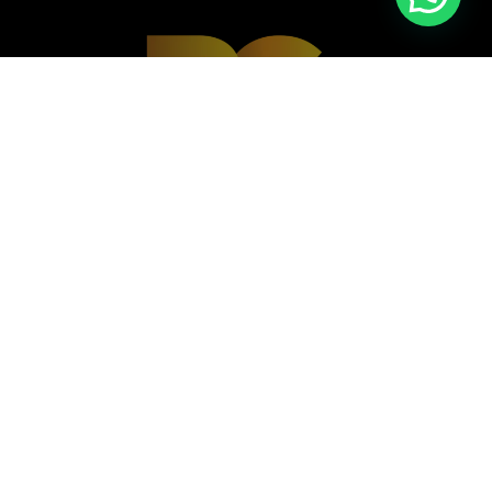
Casa nº A 072B - Vivendas do Kilamba,
Município do Belas, Angola
+244 935 377 782
+244 924 607 078