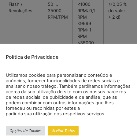
Flash /
50 …
<1000
±(0,05 %
Revoluções;
35000
RPM: 0,1
do valor
RPM/FPM
RPM
+ 2 d)
<9999
RPM: 1
RPM
<35000
RPM: 10
RPM
Política de Privacidade
Utilizamos cookies para personalizar o conteúdo e
anúncios, fornecer funcionalidades de redes sociais e
Frequência de
0,833 …
<599,9
±(0,05 %
analisar o nosso tráfego. Também partilhamos informações
flash
583,3 Hz
RPM:
do valor
acerca da sua utilização do site com os nossos parceiros
0,001 Hz
+ 2 d)
de redes sociais, de publicidade e de análise, que as
<5999
podem combinar com outras informações que lhes
RPM: 0,01
forneceu ou recolhidas por estes a
Hz
partir da sua utilização dos respetivos serviços.
<35000
RPM: 0,1
Opções de Cookies
Aceitar Todos
Hz