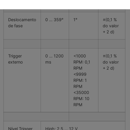
Deslocamento
0 … 359°
1°
±(0,1 %
de fase
do valor
+ 2 d)
Trigger
0 … 1200
<1000
±(0,1 %
externo
ms
RPM: 0,1
do valor
RPM
+ 2 d)
<9999
RPM: 1
RPM
<35000
RPM: 10
RPM
Nível Trigger
High: 2,5 … 12 V