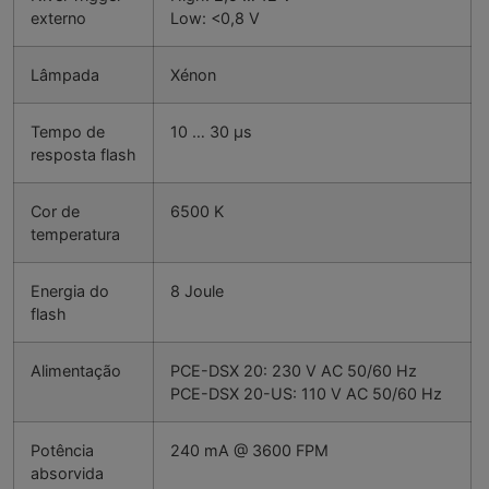
externo
Low: <0,8 V
Lâmpada
Xénon
Tempo de
10 … 30 µs
resposta flash
Cor de
6500 K
temperatura
Energia do
8 Joule
flash
Alimentação
PCE-DSX 20: 230 V AC 50/60 Hz
PCE-DSX 20-US: 110 V AC 50/60 Hz
Potência
240 mA @ 3600 FPM
absorvida