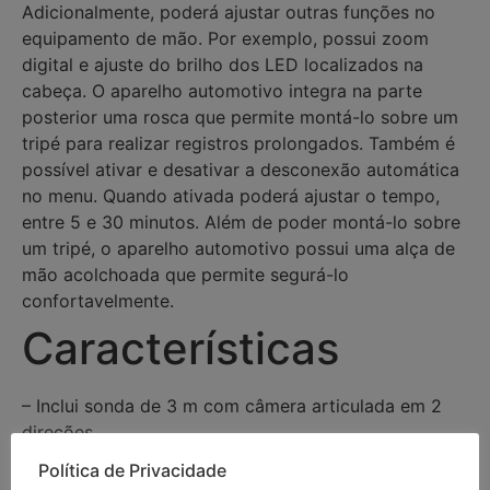
Adicionalmente, poderá ajustar outras funções no
equipamento de mão. Por exemplo, possui zoom
digital e ajuste do brilho dos LED localizados na
cabeça. O aparelho automotivo integra na parte
posterior uma rosca que permite montá-lo sobre um
tripé para realizar registros prolongados. Também é
possível ativar e desativar a desconexão automática
no menu. Quando ativada poderá ajustar o tempo,
entre 5 e 30 minutos. Além de poder montá-lo sobre
um tripé, o aparelho automotivo possui uma alça de
mão acolchoada que permite segurá-lo
confortavelmente.
Características
– Inclui sonda de 3 m com câmera articulada em 2
direções
– Diâmetro da cabeça: 4,5 mm
Política de Privacidade
– Registro de imagens e vídeos