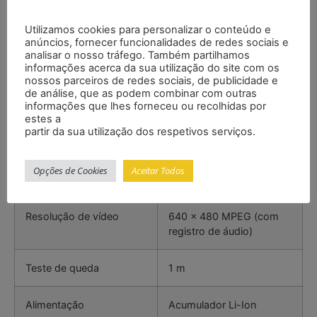
– Inclui cartão de memória
Utilizamos cookies para personalizar o conteúdo e
– Iluminação LED
anúncios, fornecer funcionalidades de redes sociais e
– Inclui estojo de transporte resistente
analisar o nosso tráfego. Também partilhamos
Importante: Este dispositivo não é para uso médico!
informações acerca da sua utilização do site com os
nossos parceiros de redes sociais, de publicidade e
Especificações
de análise, que as podem combinar com outras
informações que lhes forneceu ou recolhidas por
estes a
partir da sua utilização dos respetivos serviços.
Display
LCD de 7 ” (800 x 480)
Opções de Cookies
Aceitar Todos
Resolução de imagem
640 x 480 JPEG
Resolução de vídeo
640 x 480 MPEG (com
registro de áudio)
Teste de queda
1 m
Alimentação
Acumulador Li-Ion