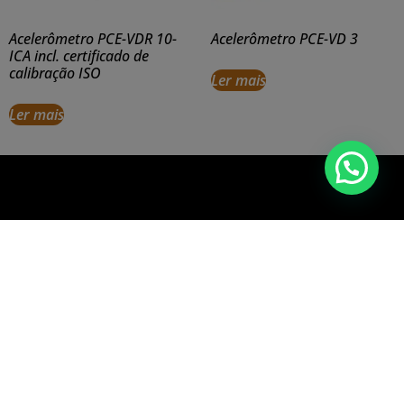
Acelerômetro PCE-VDR 10-
Acelerômetro PCE-VD 3
ICA incl. certificado de
calibração ISO
Ler mais
Ler mais