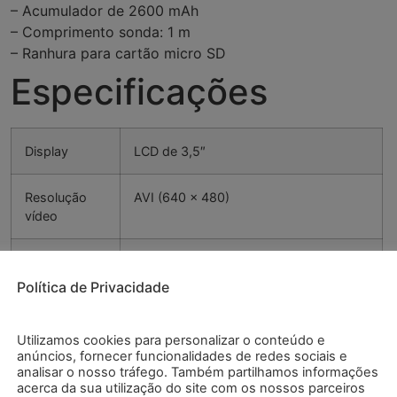
– Acumulador de 2600 mAh
– Comprimento sonda: 1 m
– Ranhura para cartão micro SD
Especificações
Display
LCD de 3,5″
Resolução
AVI (640 x 480)
vídeo
Resolução
JPEG (1600 x 1200)
imagem
Política de Privacidade
Rotação
180° Função rotação e espelho
Utilizamos cookies para personalizar o conteúdo e
imagem
anúncios, fornecer funcionalidades de redes sociais e
analisar o nosso tráfego. Também partilhamos informações
acerca da sua utilização do site com os nossos parceiros
Função
Sim