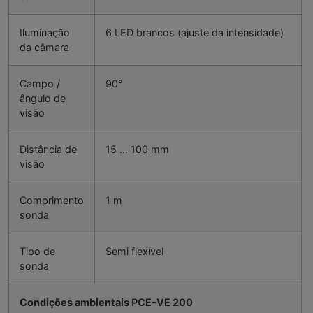
Iluminação
6 LED brancos (ajuste da intensidade)
da câmara
Campo /
90°
ângulo de
visão
Distância de
15 … 100 mm
visão
Comprimento
1 m
sonda
Tipo de
Semi flexível
sonda
Condições ambientais PCE-VE 200