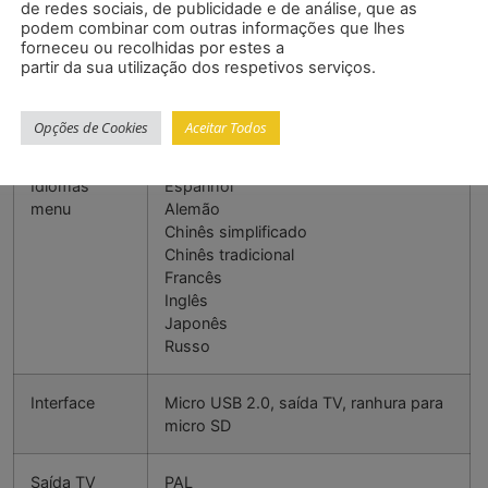
de redes sociais, de publicidade e de análise, que as
Freeze
podem combinar com outras informações que lhes
forneceu ou recolhidas por estes a
partir da sua utilização dos respetivos serviços.
Zoom
Até 4 ampliações
Opções de Cookies
Aceitar Todos
Memória
Cartão micro SD
Idiomas
Espanhol
menu
Alemão
Chinês simplificado
Chinês tradicional
Francês
Inglês
Japonês
Russo
Interface
Micro USB 2.0, saída TV, ranhura para
micro SD
Saída TV
PAL