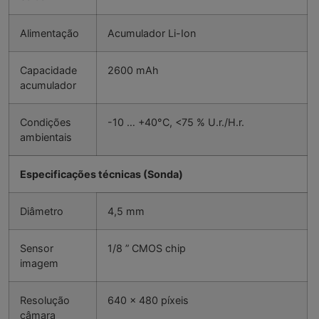
Alimentação
Acumulador Li-Ion
Capacidade
2600 mAh
acumulador
Condições
-10 … +40°C, <75 % U.r./H.r.
ambientais
Especificações técnicas (Sonda)
Diâmetro
4,5 mm
Sensor
1/8 ” CMOS chip
imagem
Resolução
640 x 480 píxeis
câmara