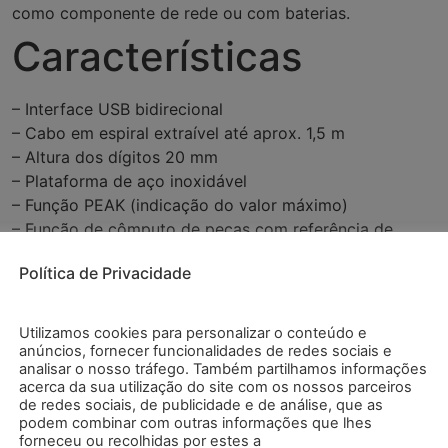
como componente de rede ou com baterias.
Características
– Interface USB bidirecional
– Cabo em espiral extraível até aprox. 1,5 m
– Altura dos dígitos 20 mm
– Plataforma de aço inoxidável
– Função PEAK (indicação do valor máximo)
– Função de cômputo de peças com referência de
números de peças
Política de Privacidade
– Permite tara múltipla
– Função para controle de nível (pesagem de barril)
– Alimentação por bateria ou rede
Utilizamos cookies para personalizar o conteúdo e
– Cabo de interface incluído
anúncios, fornecer funcionalidades de redes sociais e
analisar o nosso tráfego. Também partilhamos informações
Especificações
acerca da sua utilização do site com os nossos parceiros
de redes sociais, de publicidade e de análise, que as
podem combinar com outras informações que lhes
forneceu ou recolhidas por estes a