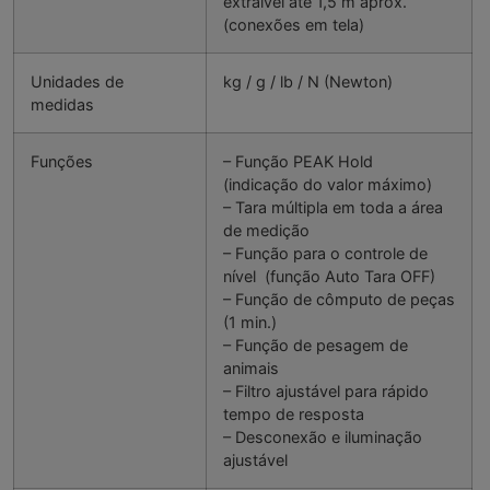
extraível até 1,5 m aprox.
(conexões em tela)
Unidades de
kg / g / lb / N (Newton)
medidas
Funções
– Função PEAK Hold
(indicação do valor máximo)
– Tara múltipla em toda a área
de medição
– Função para o controle de
nível (função Auto Tara OFF)
– Função de cômputo de peças
(1 min.)
– Função de pesagem de
animais
– Filtro ajustável para rápido
tempo de resposta
– Desconexão e iluminação
ajustável