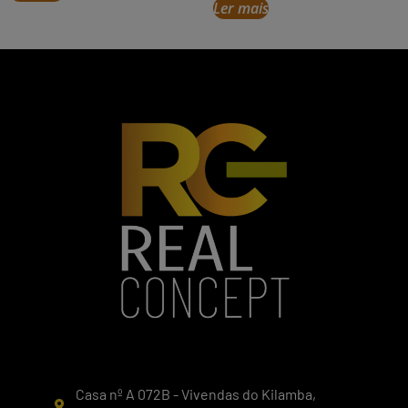
Ler mais
Casa nº A 072B - Vivendas do Kilamba,