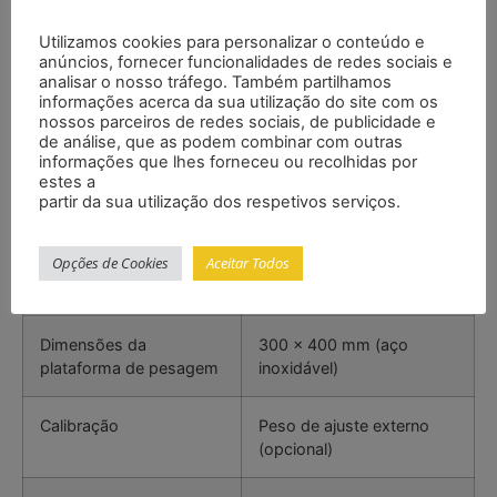
Capacidade de leitura
5 g
Utilizamos cookies para personalizar o conteúdo e
anúncios, fornecer funcionalidades de redes sociais e
analisar o nosso tráfego. Também partilhamos
Faixa de tara
Toda a faixa
informações acerca da sua utilização do site com os
nossos parceiros de redes sociais, de publicidade e
de análise, que as podem combinar com outras
Tempo de estabilização
Ajustável
informações que lhes forneceu ou recolhidas por
estes a
partir da sua utilização dos respetivos serviços.
Unidades
kg / lb
Opções de Cookies
Aceitar Todos
Display
LCD de 20 mm com luz de
fundo
Dimensões da
300 x 400 mm (aço
plataforma de pesagem
inoxidável)
Calibração
Peso de ajuste externo
(opcional)