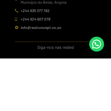
Município do Belas, Angola
+244 935 377 782
+244 924 607 078
info@realconcept.co.ao
Siga-nos nas redes!
Baixar aplicativo (Android/IOS)
Política de Privacidade