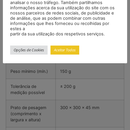
analisar o nosso tráfego. Também partilhamos
– Cabo de interface incluído
informações acerca da sua utilização do site com os
Especificações
nossos parceiros de redes sociais, de publicidade e
de análise, que as podem combinar com outras
informações que lhes forneceu ou recolhidas por
estes a
partir da sua utilização dos respetivos serviços.
Intervalo (máx.)
150 kg
Opções de Cookies
Aceitar Todos
Capacidade de
50 g
leitura (d)
Peso mínimo (mín.)
150 g
Tolerância de
± 200 g
medição possível
Prato de pesagem
300 x 300 x 45 mm
(comprimento x
largura x altura)