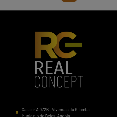
Casa nº A 072B - Vivendas do Kilamba,
Município do Belas, Angola