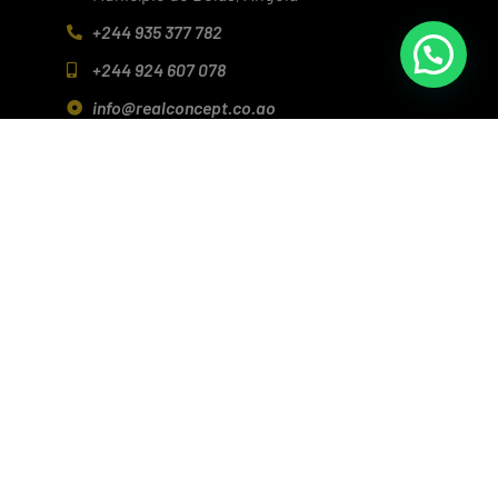
+244 935 377 782
+244 924 607 078
info@realconcept.co.ao
Siga-nos nas redes!
Baixar aplicativo (Android/IOS)
Política de Privacidade