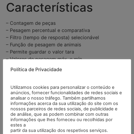
Características
– Contagem de peças
– Pesagem percentual e comparativa
– Filtro (tempo de resposta) selecionável
– Função de pesagem de animais
– Permite guardar o valor tara
– Valores de pesagem máx. e mín.
– Determinação da tolerância: MIN / MAX / OK
Política de Privacidade
– Soma de várias pesagens
– Determinação da pesagem mediana
Utilizamos cookies para personalizar o conteúdo e
– Realização de receitas
anúncios, fornecer funcionalidades de redes sociais e
– Interface RS-232 bidirecional ajustável
analisar o nosso tráfego. Também partilhamos
– Função estatística
informações acerca da sua utilização do site com os
nossos parceiros de redes sociais, de publicidade e
– Ajuste da desconexão automática
de análise, que as podem combinar com outras
– Valores líquido e bruto na tela
informações que lhes forneceu ou recolhidas por
– Ajuste livre do menu
estes a
partir da sua utilização dos respetivos serviços.
– Componentes livre de manutenção