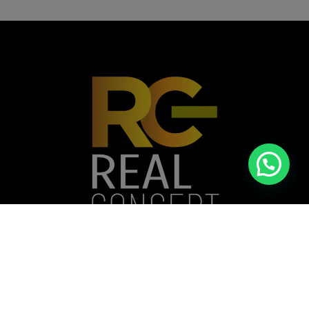
Casa nº A 072B - Vivendas do Kilamba,
Município do Belas, Angola