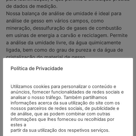
de dados de medição.
Nossa balança de análise de umidade é ideal para
análise de gesso em vários campos, como
mineração, dessulfuração de gases de combustão
em usinas de energia a carvão e reciclagem. Permite
a análise da umidade livre, da água quimicamente
ligada, bem como do grau de pureza e da água de
cristalização do material de gesso.
Características
Política de Privacidade
– Faixa de pesagem: 220 g
Utilizamos cookies para personalizar o conteúdo e
anúncios, fornecer funcionalidades de redes sociais e
– Peso mínimo da amostra: 4 g
analisar o nosso tráfego. Também partilhamos
– Volume máximo da amostra: 95 cm³
informações acerca da sua utilização do site com os
– Interior do prato: Ø 105 / 115 mm
nossos parceiros de redes sociais, de publicidade e
de análise, que as podem combinar com outras
– 2 aquecedores: infravermelho e quartzo
informações que lhes forneceu ou recolhidas por
– Temperatura de aquecimento 1: 40 … 180 °C
estes a
– Temperatura de aquecimento 2: 105 … 360 °C
partir da sua utilização dos respetivos serviços.