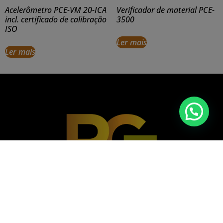
Acelerômetro PCE-VM 20-ICA
Verificador de material PCE-
incl. certificado de calibração
3500
ISO
Ler mais
Ler mais