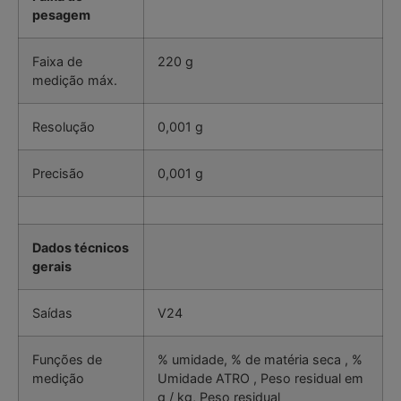
pesagem
Faixa de
220 g
medição máx.
Resolução
0,001 g
Precisão
0,001 g
Dados técnicos
gerais
Saídas
V24
Funções de
% umidade, % de matéria seca , %
medição
Umidade ATRO , Peso residual em
g / kg, Peso residual