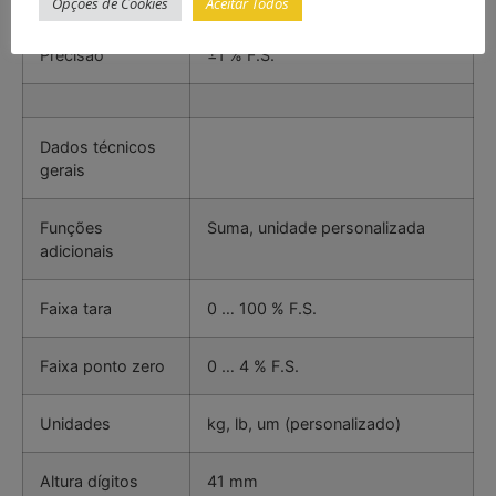
Opções de Cookies
Aceitar Todos
Precisão
±1 % F.S.
Dados técnicos
gerais
Funções
Suma, unidade personalizada
adicionais
Faixa tara
0 … 100 % F.S.
Faixa ponto zero
0 … 4 % F.S.
Unidades
kg, lb, um (personalizado)
Altura dígitos
41 mm