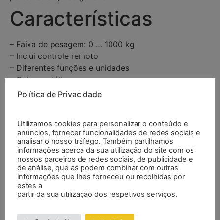
Características
– Faixa de pesagem: 0 … 1000 kg
– Inclui controle remoto
– Diferentes funções e unidades
– Caixa metálica
– Altura de dígitos: 41 mm
Política de Privacidade
– Opcional: Certificado de calibração ISO
Especificações
Utilizamos cookies para personalizar o conteúdo e
anúncios, fornecer funcionalidades de redes sociais e
analisar o nosso tráfego. Também partilhamos
informações acerca da sua utilização do site com os
Faixa de
0 … 1000 kg
nossos parceiros de redes sociais, de publicidade e
pesagem
de análise, que as podem combinar com outras
informações que lhes forneceu ou recolhidas por
estes a
Carga mínima
10 kg
partir da sua utilização dos respetivos serviços.
Resolução
0,2 kg