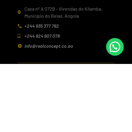
Casa nº A 072B - Vivendas do Kilamba,
Município do Belas, Angola
+244 935 377 782
+244 924 607 078
info@realconcept.co.ao
Siga-nos nas redes!
Baixar aplicativo (Android/IOS)