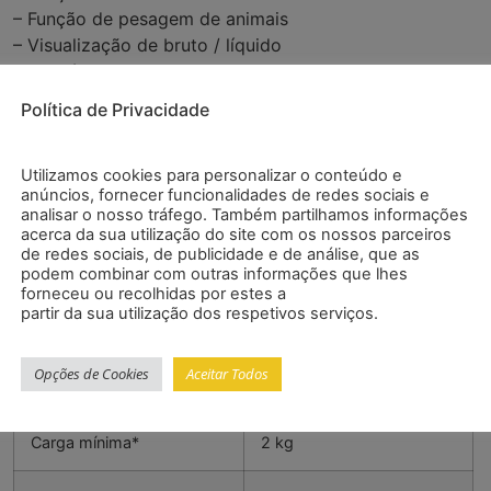
– Função de pesagem de animais
– Visualização de bruto / líquido
– Memória de tara
– Pesagem de valores limite mín. / máx. / ok
Política de Privacidade
– Três contatos livres de potencial opcionais
– Saída analógica opcional (4-20 mA / 0-10V)
Utilizamos cookies para personalizar o conteúdo e
Especificações
anúncios, fornecer funcionalidades de redes sociais e
analisar o nosso tráfego. Também partilhamos informações
acerca da sua utilização do site com os nossos parceiros
de redes sociais, de publicidade e de análise, que as
Intervalo
300 kg
podem combinar com outras informações que lhes
forneceu ou recolhidas por estes a
partir da sua utilização dos respetivos serviços.
Capacidade de leitura
100 g
Opções de Cookies
Aceitar Todos
Valor de verificação
100 g
Carga mínima*
2 kg