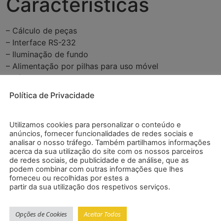
Características
– Cálculo de peças
– Interface RS-232
– Iluminação de fundo
– Alimentação por pilhas para uso móvel
– Nível de bolha para um correto nivelamento
– Alta precisão
Política de Privacidade
Especificações
Utilizamos cookies para personalizar o conteúdo e
anúncios, fornecer funcionalidades de redes sociais e
analisar o nosso tráfego. Também partilhamos informações
Faixa
0 … 310 g
acerca da sua utilização do site com os nossos parceiros
de redes sociais, de publicidade e de análise, que as
podem combinar com outras informações que lhes
Resolução
0,001 g
forneceu ou recolhidas por estes a
partir da sua utilização dos respetivos serviços.
Repetitividade
± 0,002 g
Opções de Cookies
Aceitar Todos