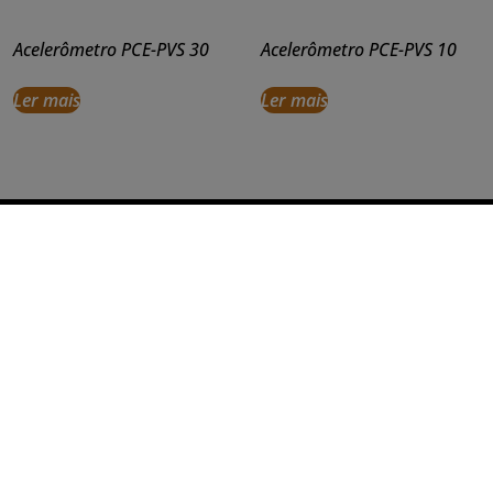
Acelerômetro PCE-PVS 30
Acelerômetro PCE-PVS 10
Ler mais
Ler mais
Município do Belas, Angola
Siga-nos nas redes!