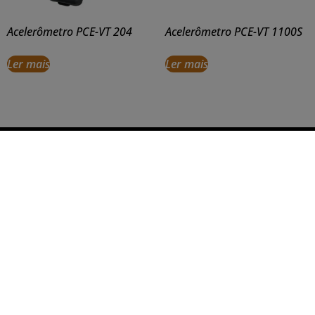
Acelerômetro PCE-VT 204
Acelerômetro PCE-VT 1100S
Ler mais
Ler mais
Casa nº A 072B - Vivendas do Kilamba, 
+244 935 377 782
+244 924 607 078
info@realconcept.co.ao