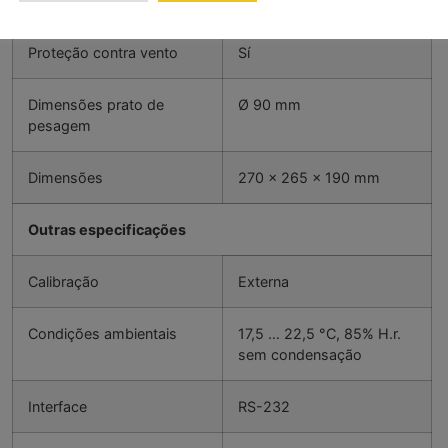
Linearidade
± 0,003 g
Proteção contra vento
Sí
Dimensões prato de
Ø 90 mm
pesagem
Dimensões
270 x 265 x 190 mm
Outras especificações
Calibração
Externa
Condições ambientais
17,5 … 22,5 °C, 85% H.r.
sem condensação
Interface
RS-232