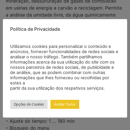
mineração, dessulfuração de gases de combustão
em usinas de energia a carvão e reciclagem. Permite
a análise da umidade livre, da água quimicamente
ligada, bem como do grau de pureza e da água de
cristalização do material de gesso.
Política de Privacidade
Características
Utilizamos cookies para personalizar o conteúdo e
anúncios, fornecer funcionalidades de redes sociais e
analisar o nosso tráfego. Também partilhamos
informações acerca da sua utilização do site com os
– Faixa de pesagem: 220 g
nossos parceiros de redes sociais, de publicidade e
– Peso mínimo da amostra: 4 g
de análise, que as podem combinar com outras
informações que lhes forneceu ou recolhidas por
– Volume máximo da amostra: 95 cm³
estes a
– Interior do prato: Ø 105 / 115 mm
partir da sua utilização dos respetivos serviços.
– 2 aquecedores: infravermelho e quartzo
– Temperatura de calentamiento 1: 40 … 180 °C
Opções de Cookies
Aceitar Todos
– Temperatura de calentamiento 2: 105 … 360 °C
– Potência do radiador: 250 W / 375 W
– Ajuste do tempo: 1 … 180 min
– Bloqueio do menu