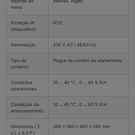
Idiomas do
Alemão, Inglês
menu
Proteção IP
IP20
(dispositivo)
Alimentação
230 V AC | 48/63 Hz
Tipo de
Plugue de contato de aterramento
conector
Condições
10 … 40 °C , 0 … 90 % R.H
operacionais
Condições de
10 … 40 °C , 0 … 90 % R.H.
armazenamento
Dimensões ( C
380 x 380 x 440 x 280 mm
x L x A x P )