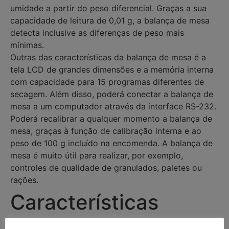
umidade a partir do peso diferencial. Graças a sua
capacidade de leitura de 0,01 g, a balança de mesa
detecta inclusive as diferenças de peso mais
mínimas.
Outras das características da balança de mesa é a
tela LCD de grandes dimensões e a memória interna
com capacidade para 15 programas diferentes de
secagem. Além disso, poderá conectar a balança de
mesa a um computador através da interface RS-232.
Poderá recalibrar a qualquer momento a balança de
mesa, graças à função de calibração interna e ao
peso de 100 g incluído na encomenda. A balança de
mesa é muito útil para realizar, por exemplo,
controles de qualidade de granulados, paletes ou
rações.
Características
– Capacidade de pesagem: 110 g