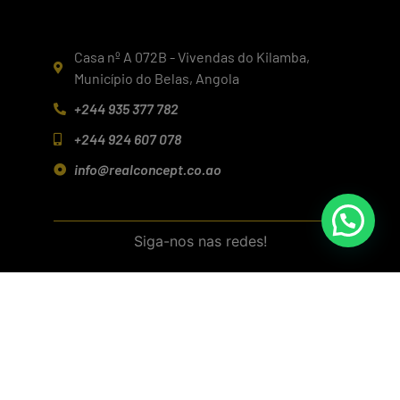
Casa nº A 072B - Vivendas do Kilamba,
Município do Belas, Angola
+244 935 377 782
+244 924 607 078
info@realconcept.co.ao
Siga-nos nas redes!