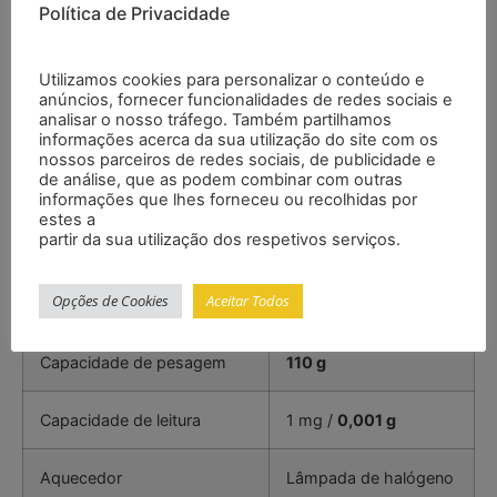
Política de Privacidade
– Capacidade de leitura: 1 mg / 0,001 g
– Câmara de secagem para determinar a umidade
– Interface RS-232
Utilizamos cookies para personalizar o conteúdo e
anúncios, fornecer funcionalidades de redes sociais e
– Memória interna para 15 programas de secagem
analisar o nosso tráfego. Também partilhamos
– Tempo de secagem ajustável
informações acerca da sua utilização do site com os
– Manuseamento simples
nossos parceiros de redes sociais, de publicidade e
de análise, que as podem combinar com outras
– Função de calibração para reajustar a balança
informações que lhes forneceu ou recolhidas por
– Inclui peso de calibração de 100 g
estes a
– Grande tela LCD com 9 teclas
partir da sua utilização dos respetivos serviços.
Especificações
Opções de Cookies
Aceitar Todos
Capacidade de pesagem
110 g
Capacidade de leitura
1 mg /
0,001 g
Aquecedor
Lâmpada de halógeno