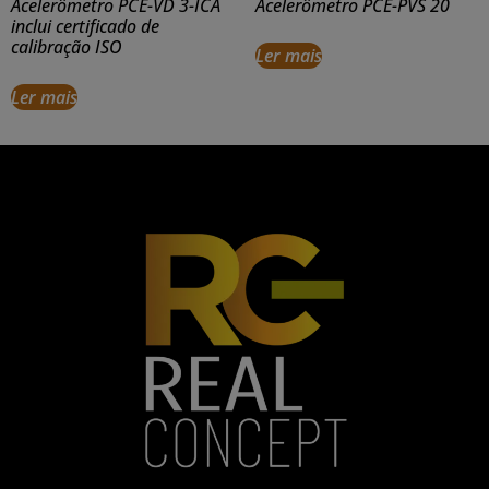
Acelerômetro PCE-VD 3-ICA
Acelerômetro PCE-PVS 20
inclui certificado de
calibração ISO
Ler mais
Ler mais