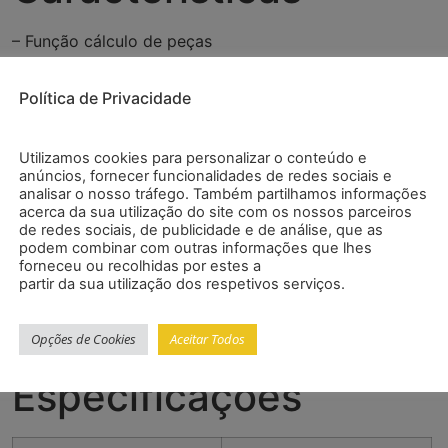
– Função cálculo de peças
– Função de soma
– Percentagem de comparação de pesagem
Política de Privacidade
– Função de pesagem de animais
– Memória para valor de tara
Utilizamos cookies para personalizar o conteúdo e
– Determinação de tolerância de peso mín. / ok / máx.
anúncios, fornecer funcionalidades de redes sociais e
– Função estatística
analisar o nosso tráfego. Também partilhamos informações
– Pesagem de formulação mista
acerca da sua utilização do site com os nossos parceiros
de redes sociais, de publicidade e de análise, que as
– Interface RS-232 bidirecional e ajustável
podem combinar com outras informações que lhes
– Desconexão automática ajustável
forneceu ou recolhidas por estes a
– Tecla bruto/líquido na tela
partir da sua utilização dos respetivos serviços.
– Menu de ajuste livre
– Componentes livres de manutenção
Opções de Cookies
Aceitar Todos
– Opcional: USB, LAN ou 4-20 mA
Especificações