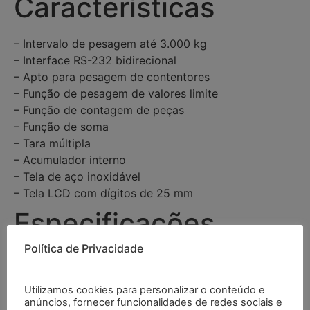
Características
– Intervalo de pesagem até 3.000 kg
– Interface RS-232 bidirecional
– Apto para pesagem de contentores
– Função de pesagem de valores limite
– Função de contagem de peças
– Função de soma
– Tara múltipla
– Acumulador interno
– Tela de aço inoxidável
– Tela LCD com dígitos de 25 mm
Especificações
Política de Privacidade
Intervalo
3000 kg
Utilizamos cookies para personalizar o conteúdo e
anúncios, fornecer funcionalidades de redes sociais e