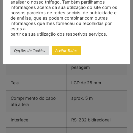
analisar o nosso tráfego. Também partilhamos
Resolução
1 kg
informações acerca da sua utilização do site com os
nossos parceiros de redes sociais, de publicidade e
de análise, que as podem combinar com outras
Incerteza
±4 kg
informações que lhes forneceu ou recolhidas por
estes a
partir da sua utilização dos respetivos serviços.
Comprimento travessas
1200 mm
Opções de Cookies
Aceitar Todos
Intervalo de tara
em todo o intervalo de
pesagem
Tela
LCD de 25 mm
Comprimento do cabo
aprox. 5 m
até à tela
Interface
RS-232 bidirecional