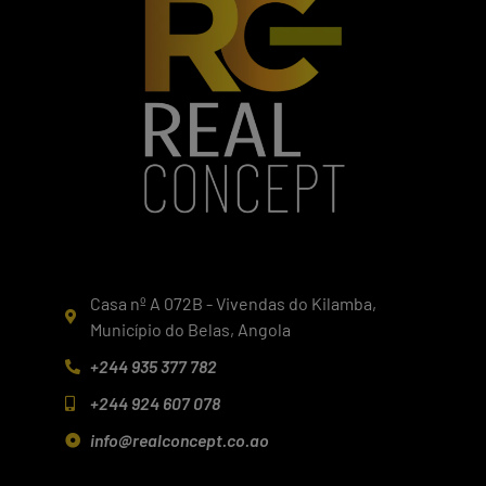
Casa nº A 072B - Vivendas do Kilamba,
Município do Belas, Angola
+244 935 377 782
+244 924 607 078
info@realconcept.co.ao