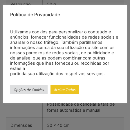
Resolução
50 g
Política de Privacidade
Unidade
kg
Utilizamos cookies para personalizar o conteúdo e
Valor de
50 g
anúncios, fornecer funcionalidades de redes sociais e
verificação
analisar o nosso tráfego. Também partilhamos
informações acerca da sua utilização do site com os
nossos parceiros de redes sociais, de publicidade e
Classe de
M III
de análise, que as podem combinar com outras
verificação
informações que lhes forneceu ou recolhidas por
estes a
partir da sua utilização dos respetivos serviços.
Carga mínima
1 kg
Opções de Cookies
Aceitar Todos
Faixa de tara
Múltipla tara em toda a faixa de
pesagem
Possibilidade de cancelar a tara de
forma automática e manual
Dimensões
30 x 40 cm