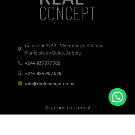
Casa nº A 072B - Vivendas do Kilamba,
Município do Belas, Angola
+244 935 377 782
+244 924 607 078
info@realconcept.co.ao
Siga-nos nas redes!