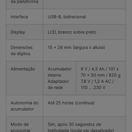
da plataforma
Interface
USB-B, bidirecional
Display
LCD, branco sobre preto
Dimensões
15 x 28 mm (largura x altura)
de dígitos
Alimentação
Acumulador
6 V / 4,5 Ah / 101 x
interno
70 x 50 mm / 820 g
Adaptador
7,8 V / 1,2 A AC /
de rede
110 … 230 V
Autonomia do
Até 25 horas (contínua)
acumulador
Modo de
Sim, após 30 segundos de
economia
inatividade (pode ser desativado)