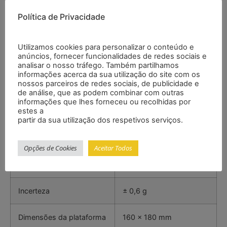
100 % escala completa
Política de Privacidade
– Possibilidade de calibrar em vários pontos
– Calibração de 1 ponto com seleção de peso
– Diferentes unidades
Utilizamos cookies para personalizar o conteúdo e
anúncios, fornecer funcionalidades de redes sociais e
– Possibilidade de pesagem inferior (gancho
analisar o nosso tráfego. Também partilhamos
opcional)
informações acerca da sua utilização do site com os
– Alimentação por rede ou pilhas
nossos parceiros de redes sociais, de publicidade e
de análise, que as podem combinar com outras
Especificações
informações que lhes forneceu ou recolhidas por
estes a
partir da sua utilização dos respetivos serviços.
Faixa
10.000 g
Opções de Cookies
Aceitar Todos
Resolução
0,2 g
Incerteza
± 0,6 g
Dimensões da plataforma
160 x 180 mm