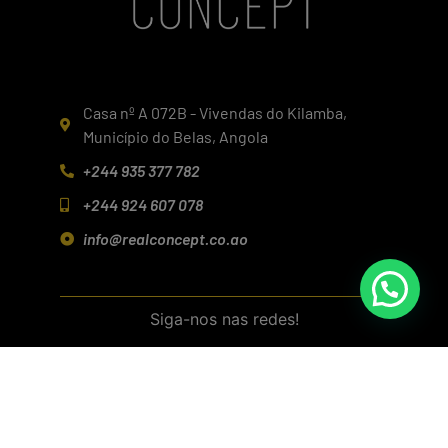
Casa nº A 072B - Vivendas do Kilamba,
Município do Belas, Angola
+244 935 377 782
+244 924 607 078
info@realconcept.co.ao
Siga-nos nas redes!