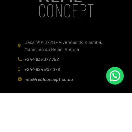
Casa nº A 072B - Vivendas do Kilamba,
Município do Belas, Angola
+244 935 377 782
+244 924 607 078
info@realconcept.co.ao
Siga-nos nas redes!