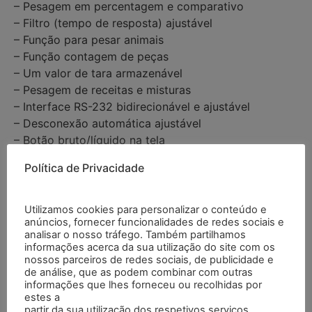
– Pesagem em percentagem e comparativo
– Filtro (tempo de resposta) ajustável
– Função para pesar animais
– Função contagem de peças
– Um valor de tara armazenável
– Pesagem de receitas e misturas
– Interface RS-232 bidirecionável e ajustável
– Desconexão automática ajustável
– Botão bruto/líquido na tela
– Menu de ajuste livre
Política de Privacidade
– Componentes livres de manutenção
– Opcional: USB, LAN ou 4-20 mA
Especificações
Utilizamos cookies para personalizar o conteúdo e
anúncios, fornecer funcionalidades de redes sociais e
analisar o nosso tráfego. Também partilhamos
informações acerca da sua utilização do site com os
nossos parceiros de redes sociais, de publicidade e
Intervalo de pesagem
300 kg
de análise, que as podem combinar com outras
informações que lhes forneceu ou recolhidas por
estes a
partir da sua utilização dos respetivos serviços.