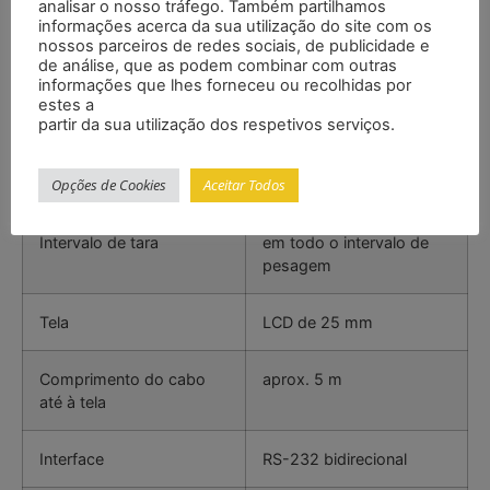
analisar o nosso tráfego. Também partilhamos
Intervalo
5000 kg
informações acerca da sua utilização do site com os
nossos parceiros de redes sociais, de publicidade e
de análise, que as podem combinar com outras
Resolução
2 kg
informações que lhes forneceu ou recolhidas por
estes a
partir da sua utilização dos respetivos serviços.
Incerteza
±8 kg
Opções de Cookies
Aceitar Todos
Comprimento travessas
2000 mm
Intervalo de tara
em todo o intervalo de
pesagem
Tela
LCD de 25 mm
Comprimento do cabo
aprox. 5 m
até à tela
Interface
RS-232 bidirecional