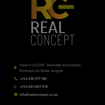
Casa nº A 072B - Vivendas do Kilamba,
Município do Belas, Angola
+244 935 377 782
+244 924 607 078
info@realconcept.co.ao