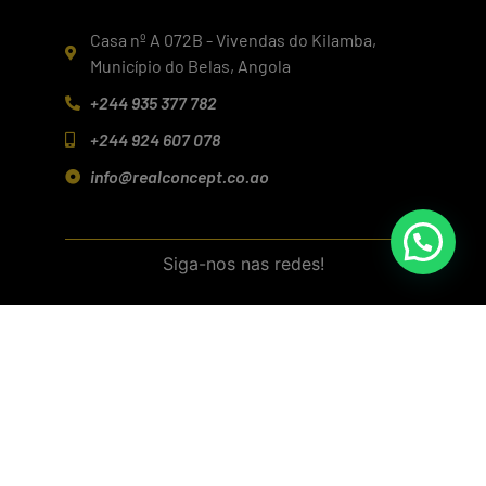
Casa nº A 072B - Vivendas do Kilamba,
Município do Belas, Angola
+244 935 377 782
+244 924 607 078
info@realconcept.co.ao
Siga-nos nas redes!
Baixar aplicativo (Android/IOS)