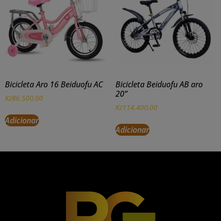
Bicicleta Aro 16 Beiduofu AC
Bicicleta Beiduofu AB aro
20’’
Kz
86.500,00
Kz
114.400,00
Adicionar
Adicionar