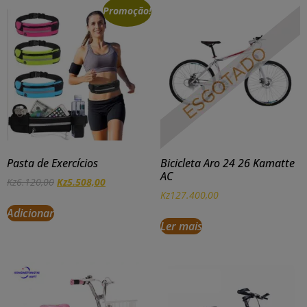
Promoção!
Pasta de Exercícios
Bicicleta Aro 24 26 Kamatte
AC
Kz
6.120,00
Kz
5.508,00
Kz
127.400,00
Adicionar
Ler mais