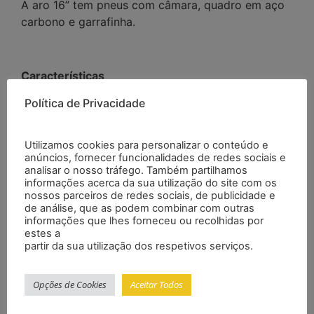
A aro 16” tem pneus com câmara, quadro em aço
carbono e garrafinha.
Características
Quadro, garfo e guidão em aço carbono;
Política de Privacidade
Freios v-brake com maçanetas em nylon
reforçado e ajuste;
Utilizamos cookies para personalizar o conteúdo e
Regulagem de altura das rodinhas laterais;
anúncios, fornecer funcionalidades de redes sociais e
Aro em alumínio ou Aro em ABS;
analisar o nosso tráfego. Também partilhamos
informações acerca da sua utilização do site com os
Para-lamas em ABS;
nossos parceiros de redes sociais, de publicidade e
Movimento de direção com esferas;
de análise, que as podem combinar com outras
Arruela com trava de segurança;
informações que lhes forneceu ou recolhidas por
estes a
Pneus com câmara;
partir da sua utilização dos respetivos serviços.
Abraçadeira do selim em alumínio;
Garrafinha (e cestinha nos modelos
Opções de Cookies
Aceitar Todos
femininos).
Informações técnicas