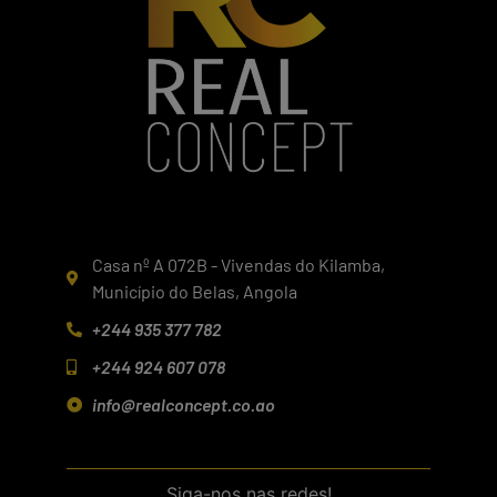
Casa nº A 072B - Vivendas do Kilamba,
Município do Belas, Angola
+244 935 377 782
+244 924 607 078
info@realconcept.co.ao
Siga-nos nas redes!