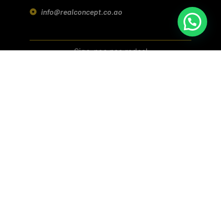
info@realconcept.co.ao
Siga-nos nas redes!
Baixar aplicativo (Android/IOS)
Política de Privacidade
Termos e Condições da Loja Online