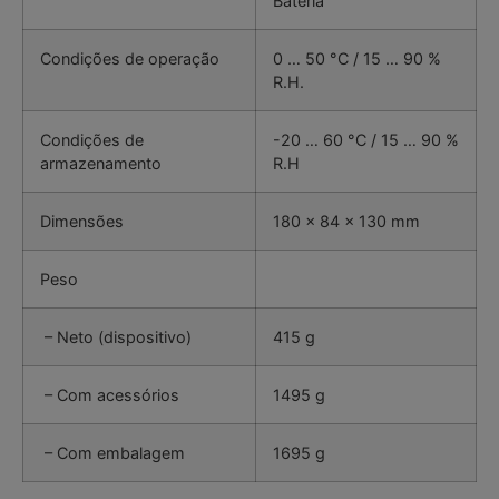
Bateria
Condições de operação
0 … 50 °C / 15 … 90 %
R.H.
Condições de
-20 … 60 °C / 15 … 90 %
armazenamento
R.H
Dimensões
180 x 84 x 130 mm
Peso
– Neto (dispositivo)
415 g
– Com acessórios
1495 g
– Com embalagem
1695 g