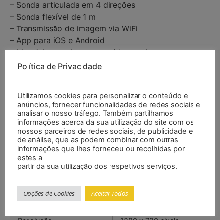
– Sonda articulada em 4 direções
– Sonda flexível de 1 m
– Transmissão de imagem via WiFi
– App para iOS e Android
– Memória para imagem e vídeo no App
– Cabeça com 6 LEDs (intensidade regulável)
Política de Privacidade
Especificações
Utilizamos cookies para personalizar o conteúdo e
anúncios, fornecer funcionalidades de redes sociais e
analisar o nosso tráfego. Também partilhamos
Comprimento da sonda
100 cm
informações acerca da sua utilização do site com os
nossos parceiros de redes sociais, de publicidade e
de análise, que as podem combinar com outras
Diâmetro da sonda
6,5 mm
informações que lhes forneceu ou recolhidas por
estes a
partir da sua utilização dos respetivos serviços.
Material da sonda
Tungstênio trançado
Opções de Cookies
Aceitar Todos
Articulação da sonda
4 direções