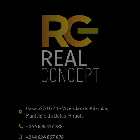
Casa nº A 072B - Vivendas do Kilamba,
Município do Belas, Angola
+244 935 377 782
+244 924 607 078