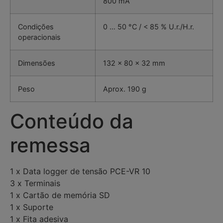
800 mA
Condições
0 … 50 °C / < 85 % U.r./H.r.
operacionais
Dimensões
132 x 80 x 32 mm
Peso
Aprox. 190 g
Conteúdo da
remessa
1 x Data logger de tensão PCE-VR 10
3 x Terminais
1 x Cartão de memória SD
1 x Suporte
1 x Fita adesiva