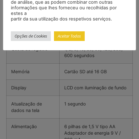
1 mV
de análise, que as podem combinar com outras
informações que lhes forneceu ou recolhidas por
estes a
Precisão
±(0,5 % + 0,2 mV)
partir da sua utilização dos respetivos serviços.
±(0,5% + 2 mV)
Opções de Cookies
Aceitar Todos
Quota de registro
1, 2, 5, 10, 30, 60, 120, 300,
600 segundos
Memória
Cartão SD até 16 GB
Display
LCD com iluminação de fundo
Atualização de
1 segundo
dados na tela
Alimentação
6 pilhas de 1,5 V tipo AA
Adaptador de energia 9 V /