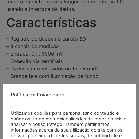
poderá conectar o data logger de corrente ao PC
usando a interface de dados.
Características
– Registro de dados no cartão SD
– 3 canais de medição
– Entrada: 0 … 3000 mV
– Conexão via terminais
– Dados são registrados no ficheiro xls
– Grande tela com iluminação de fundo
Especificações
Política de Privacidade
Faixa
0 … 300 mV
Utilizamos cookies para personalizar o conteúdo e
0 … 3000 mV
anúncios, fornecer funcionalidades de redes sociais e
analisar o nosso tráfego. Também partilhamos
informações acerca da sua utilização do site com os
Resolução
0,1 mV
nossos parceiros de redes sociais, de publicidade e