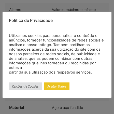
Alarme
Valores máximo e mínimo
Política de Privacidade
Desconexão
Sim
automática
Utilizamos cookies para personalizar o conteúdo e
anúncios, fornecer funcionalidades de redes sociais e
Interface
USB
analisar o nosso tráfego. Também partilhamos
informações acerca da sua utilização do site com os
nossos parceiros de redes sociais, de publicidade e
Condições
0 … +50 °C
de análise, que as podem combinar com outras
ambientais
informações que lhes forneceu ou recolhidas por
estes a
partir da sua utilização dos respetivos serviços.
Dimensões
145,5 x 32 x 26 mm
Opções de Cookies
Aceitar Todos
Peso
160 g
Material
Aço e aço fundido