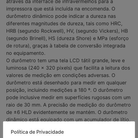
através da interface de infravermelhos para a
impressora que está incluída na encomenda. O
durômetro dinâmico pode indicar a dureza nas
diferentes magnitudes de dureza, tais como HRC,
HRB (segundo Rockwell), HV, (segundo Vickers), HB
(segundo Brinell), HS (dureza Shore) e MPa (esforço
de rotura), graças à tabela de conversão integrada
no equipamento.
O durômetro tem uma tela LCD tátil grande, leve e
luminosa (240 x 320 pixels) que facilita a leitura dos
valores de medição em condições adversas. O
durômetro está desenhado para medir em qualquer
posição, incluindo medições a 180 º. O durômetro
pode inclusive medir em superfícies rugosas com um
raio de 30 mm. A precisão de medição do durômetro
de ±6 HLD evidentemente se mantém. O durômetro
dinâmico está equipado com um acumulador de lítio,
o que lhe assegura um tempo de utilização de aprox.
Política de Privacidade
30 horas, tendo em conta que a função de