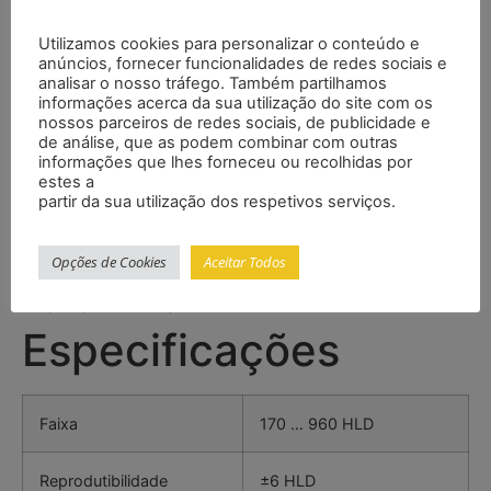
desconexão automática ainda aumenta a duração do
tempo disponível.
Utilizamos cookies para personalizar o conteúdo e
anúncios, fornecer funcionalidades de redes sociais e
Características
analisar o nosso tráfego. Também partilhamos
informações acerca da sua utilização do site com os
nossos parceiros de redes sociais, de publicidade e
de análise, que as podem combinar com outras
– Transferência de dados via USB e WiFi (disponivel
informações que lhes forneceu ou recolhidas por
em breve)
estes a
– Tela grande LCD retroiluminada
partir da sua utilização dos respetivos serviços.
– Ampla faixa de medição
– Possibilidade de medir em qualquer posição
Opções de Cookies
Aceitar Todos
– Unidades de dureza: HRC, HRB, HV, HB, HS
– Apto para medição sobre bases metálicas
Especificações
Faixa
170 … 960 HLD
Reprodutibilidade
±6 HLD