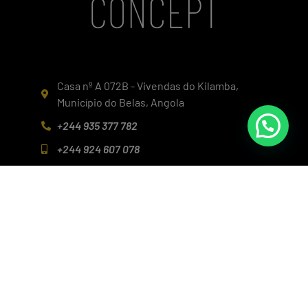
Casa nº A 072B - Vivendas do Kilamba,
Município do Belas, Angola
+244 935 377 782
+244 924 607 078
info@realconcept.co.ao
Siga-nos nas redes!