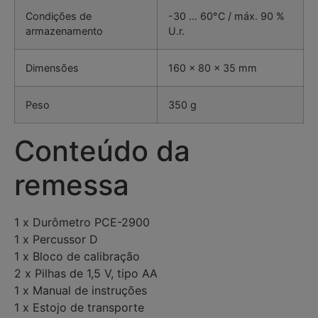
Condições de
-30 … 60°C / máx. 90 %
armazenamento
U.r.
Dimensões
160 x 80 x 35 mm
Peso
350 g
Conteúdo da
remessa
1 x Durômetro PCE-2900
1 x Percussor D
1 x Bloco de calibração
2 x Pilhas de 1,5 V, tipo AA
1 x Manual de instruções
1 x Estojo de transporte