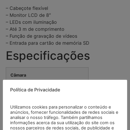
– Cabeçote flexível
– Monitor LCD de 8″
– LEDs com iluminação
– Até 3 m de comprimento
– Função de gravação de vídeos
– Entrada para cartão de memória SD
Especificações
Câmara
Política de Privacidade
Cabeçote
1/4 CMOS
Pixels
0,3
Utilizamos cookies para personalizar o conteúdo e
Megapixels
anúncios, fornecer funcionalidades de redes sociais e
analisar o nosso tráfego. Também partilhamos
informações acerca da sua utilização do site com os
Iluminação
12 x LEDs
nossos parceiros de redes sociais, de publicidade e