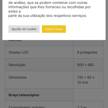
(brancos)
de análise, que as podem combinar com outras
informações que lhes forneceu ou recolhidas por
estes a
Comprimento
320 mm
partir da sua utilização dos respetivos serviços.
Diâmetro
32 mm
Opções de Cookies
Aceitar Todos
Monitor
Display LCD
8 polegadas
Resolução
800 * 480
Dimensões
130 x 80 x
10 mm
Braço telescópico
Comprimento máximo
2,3 m