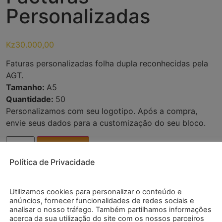
Personalizadas
Kz
30.000,00
Faturas personalizadas folha dupla reconhecidas pela
AGT.
Tamanho:
A5
Quantidade:
50
Personalizamos com seu logotipo. Após a compra,
envie seus dados para a customização do seu bloco.
Adicionar
Política de Privacidade
Impressão
Serviços Gráficos
Categorias
,
Utilizamos cookies para personalizar o conteúdo e
anúncios, fornecer funcionalidades de redes sociais e
analisar o nosso tráfego. Também partilhamos informações
acerca da sua utilização do site com os nossos parceiros