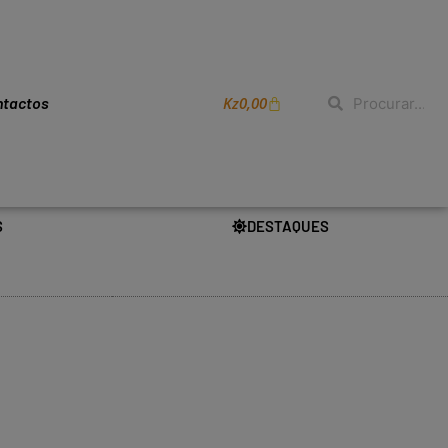
Kz
0,00
ntactos
S
DESTAQUES