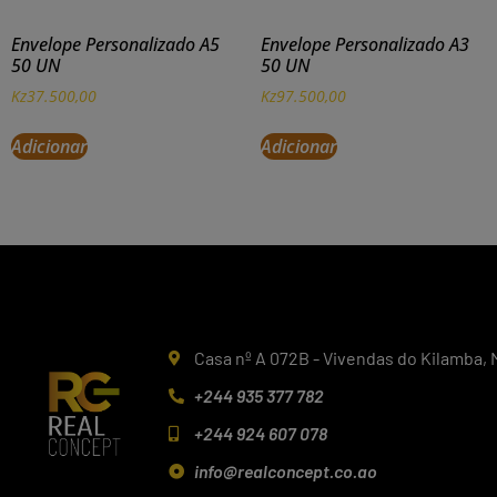
Envelope Personalizado A5
Envelope Personalizado A3
50 UN
50 UN
Kz
37.500,00
Kz
97.500,00
Adicionar
Adicionar
Casa nº A 072B - Vivendas do Kilamba, 
+244 935 377 782
+244 924 607 078
info@realconcept.co.ao