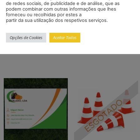
de redes sociais, de publicidade e de análise, que as
podem combinar com outras informações que lhes
forneceu ou recolhidas por estes a
partir da sua utilização dos respetivos serviços.
rar informações sobre sua empresa. Podemos imprimi-los
Opções de Cookies
Aceitar Todos
 customização que você deseja./*54745756836*/