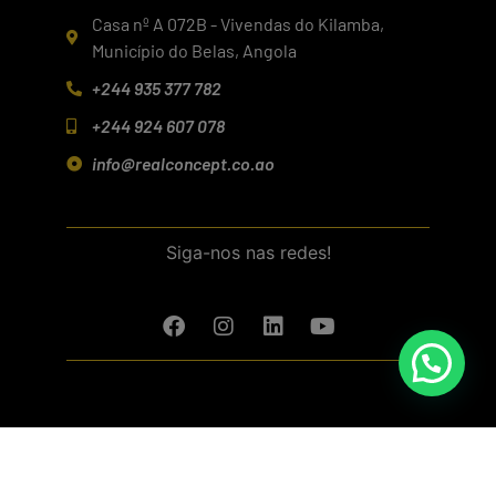
Casa nº A 072B - Vivendas do Kilamba,
Município do Belas, Angola
+244 935 377 782
+244 924 607 078
info@realconcept.co.ao
Siga-nos nas redes!
Baixar aplicativo (Android/IOS)