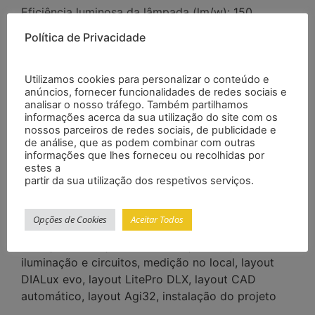
Eficiência luminosa da lâmpada (lm/w): 150
Política de Privacidade
Garantia (ano): 2 meses
Temperatura de trabalho (℃): -20 – 60
Utilizamos cookies para personalizar o conteúdo e
anúncios, fornecer funcionalidades de redes sociais e
Índice de renderização de cores (Ra): 80
analisar o nosso tráfego. Também partilhamos
informações acerca da sua utilização do site com os
Certificação: EMC, RoHS, CCC, LVD, BV, SASO,
nossos parceiros de redes sociais, de publicidade e
Saa
de análise, que as podem combinar com outras
informações que lhes forneceu ou recolhidas por
Fonte de energia: Solar
estes a
partir da sua utilização dos respetivos serviços.
Fonte de luz: LED
Suporte Dimmer: Sim
Opções de Cookies
Aceitar Todos
Serviço de soluções de iluminação: Projeto de
iluminação e circuitos, medição no local, layout
DIALux evo, layout LitePro DLX, layout CAD
automático, layout Agi32, instalação do projeto