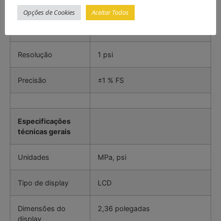
Pressão em PSI
Opções de Cookies
Aceitar Todos
Faixa
25 … 11600 psi
Resolução
1 psi
Precisão
±1 % FS
Especificações
técnicas gerais
Unidades
MPa, psi
Tipo de display
LCD
Dimensões do
2,36 polegadas
display