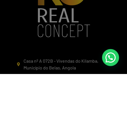
Casa nº A 072B - Vivendas do Kilamba,
Município do Belas, Angola
+244 935 377 782
+244 924 607 078
info@realconcept.co.ao
Siga-nos nas redes!