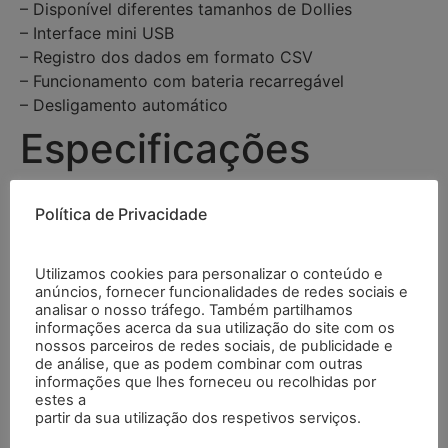
– Disponível diferentes tamanhos de Dollies
– Interface mini USB
– Registro dos dados em formato CSV
– Funcionamento com bateria recarregável
– Desligamento automático
Especificações
Política de Privacidade
Pressão em MPa
Faixa
0,4 … 80 MPa
Utilizamos cookies para personalizar o conteúdo e
anúncios, fornecer funcionalidades de redes sociais e
analisar o nosso tráfego. Também partilhamos
Resolução
0,01 MPa
informações acerca da sua utilização do site com os
nossos parceiros de redes sociais, de publicidade e
de análise, que as podem combinar com outras
Precisão
±1 % FS
informações que lhes forneceu ou recolhidas por
estes a
partir da sua utilização dos respetivos serviços.