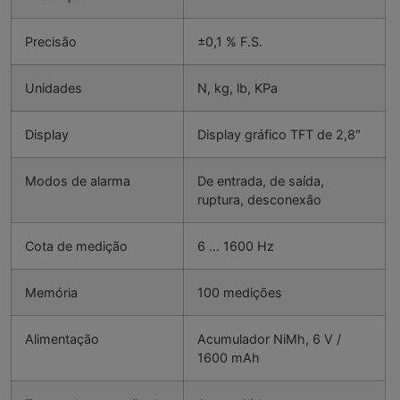
Precisão
±0,1 % F.S.
Unidades
N, kg, lb, KPa
Display
Display gráfico TFT de 2,8″
Modos de alarma
De entrada, de saída,
ruptura, desconexão
Cota de medição
6 … 1600 Hz
Memória
100 medições
Alimentação
Acumulador NiMh, 6 V /
1600 mAh