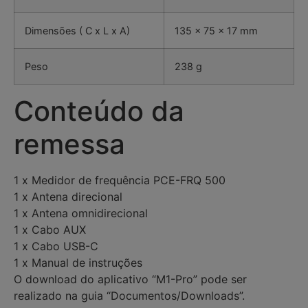
Dimensões ( C x L x A)
135 x 75 x 17 mm
Peso
238 g
Conteúdo da
remessa
1 x Medidor de frequência PCE-FRQ 500
1 x Antena direcional
1 x Antena omnidirecional
1 x Cabo AUX
1 x Cabo USB-C
1 x Manual de instruções
O download do aplicativo “M1-Pro” pode ser
realizado na guia “Documentos/Downloads”.