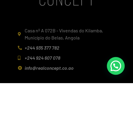
Casa nº A 072B - Vivendas do Kilamba,
Município do Belas, Angola
+244 935 377 782
+244 924 607 078
info@realconcept.co.ao
Siga-nos nas redes!