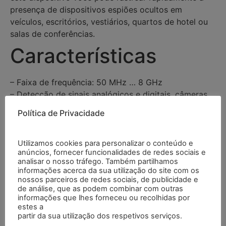
presença de dispositivos espiões ocultos em
veículos, escritórios, vestiários, quartos de hotel ou
salas de conferências.
Características
– Faixa de frequência: 50 MHz … 8 GHz
– Detecção de sinais analógicos e digitais, câmeras
Wi-Fi ocultas, localizadores GPS, microfones,
Política de Privacidade
transmissores e câmeras sem fio
– Indicador de intensidade de sinal de 16 níveis
– Alcance: 10 m
Utilizamos cookies para personalizar o conteúdo e
anúncios, fornecer funcionalidades de redes sociais e
– App para a saída de sinal
analisar o nosso tráfego. Também partilhamos
– Indicador luminoso de carregamento
informações acerca da sua utilização do site com os
nossos parceiros de redes sociais, de publicidade e
Especificações
de análise, que as podem combinar com outras
informações que lhes forneceu ou recolhidas por
estes a
partir da sua utilização dos respetivos serviços.