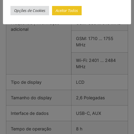
Frequência
50 … 8000 MHz
Opções de Cookies
Aceitar Todos
Frequência | Informação
GSM: 885 … 915 MHz
adicional
GSM: 1710 … 1755
MHz
Wi-Fi: 2401 … 2484
MHz
Tipo de display
LCD
Tamanho do display
2,6 Polegadas
Interface de dados
USB-C, AUX
Tempo de operação
8 h