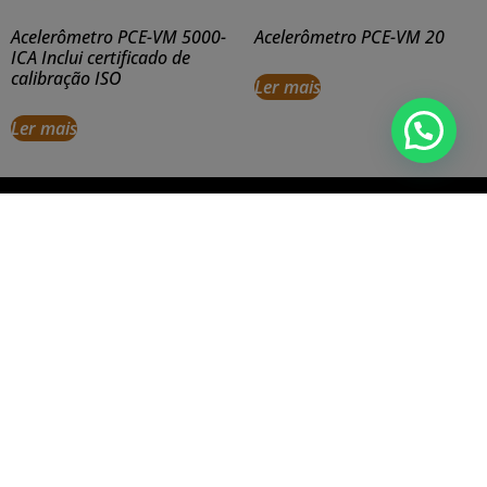
Acelerômetro PCE-VM 5000-
Acelerômetro PCE-VM 20
ICA Inclui certificado de
calibração ISO
Ler mais
Ler mais