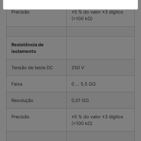
Precisão
±5 % do valor ±3 dígitos
(>100 kΩ)
Resistência de
isolamento
Tensão de teste DC
250 V
Faixa
0 … 5,5 GΩ
Resolução
0,01 GΩ
Precisão
±5 % do valor ±3 dígitos
(>100 kΩ)