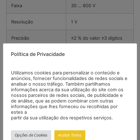
Faixa
30 … 600 V
Resolução
1 V
Precisão
±2 % do valor ±3 dígitos
Política de Privacidade
Sobrecarga
AC 720 V / 10 segundos
Utilizamos cookies para personalizar o conteúdo e
anúncios, fornecer funcionalidades de redes sociais e
Resistência de
analisar o nosso tráfego. Também partilhamos
isolamento
informações acerca da sua utilização do site com os
nossos parceiros de redes sociais, de publicidade e
de análise, que as podem combinar com outras
Tensão de teste DC
100 V
informações que lhes forneceu ou recolhidas por
estes a
partir da sua utilização dos respetivos serviços.
Faixa
0 … 1,5 GΩ
Opções de Cookies
Aceitar Todos
Resolução
0,01 GΩ