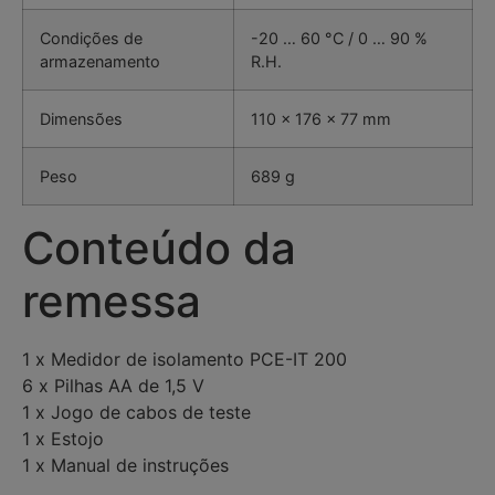
Condições de
-20 … 60 °C / 0 … 90 %
armazenamento
R.H.
Dimensões
110 x 176 x 77 mm
Peso
689 g
Conteúdo da
remessa
1 x Medidor de isolamento PCE-IT 200
6 x Pilhas AA de 1,5 V
1 x Jogo de cabos de teste
1 x Estojo
1 x Manual de instruções