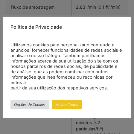
Fluxo de amostragem
2,83 l/min (0,1 ft³/min)
Perdas por coincidência
5 % com 4000000
Política de Privacidade
partículas/ft³
Tempo operacional do
10 horas em contínuo
Utilizamos cookies para personalizar o conteúdo e
anúncios, fornecer funcionalidades de redes sociais e
acumulador
analisar o nosso tráfego. Também partilhamos
informações acerca da sua utilização do site com os
nossos parceiros de redes sociais, de publicidade e
Fonte luminosa
Diodo laser de longa
de análise, que as podem combinar com outras
duração
informações que lhes forneceu ou recolhidas por
estes a
partir da sua utilização dos respetivos serviços.
Eficiência de contagem
50 % @ 0,3 µm
100 % para partículas
>0,45 µm segundo JIS
Opções de Cookies
Aceitar Todos
Desvio de zero
<1 contagem / 5
minutos (<2
partículas/ft³)