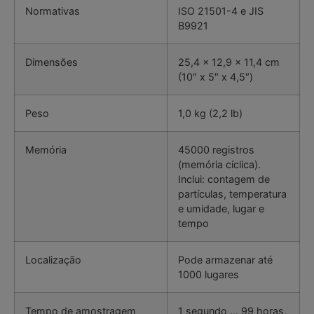
Normativas
ISO 21501-4 e JIS
B9921
Dimensões
25,4 x 12,9 x 11,4 cm
(10″ x 5″ x 4,5″)
Peso
1,0 kg (2,2 lb)
Memória
45000 registros
(memória cíclica).
Inclui: contagem de
partículas, temperatura
e umidade, lugar e
tempo
Localização
Pode armazenar até
1000 lugares
Tempo de amostragem
1 segundo … 99 horas,