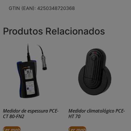
GTIN (EAN): 4250348720368
Produtos Relacionados
Medidor de espessura PCE-
Medidor climatológico PCE-
CT 80-FN2
HT 70
Ler mais
Ler mais