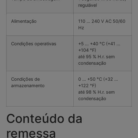
regulável
Alimentação
110 … 240 V AC 50/60
Hz
Condições operativas
+5 … +40 °C (+41 …
+104 °F)
até 95 % H.r. sem
condensação
Condições de
0 … +50 °C (+32 …
armazenamento
+122 °F)
até 98 % H.r. sem
condensação
Conteúdo da
remessa