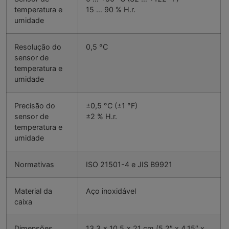
temperatura e
15 … 90 % H.r.
umidade
Resolução do
0,5 °C
sensor de
temperatura e
umidade
Precisão do
±0,5 °C (±1 °F)
sensor de
±2 % H.r.
temperatura e
umidade
Normativas
ISO 21501-4 e JIS B9921
Material da
Aço inoxidável
caixa
Dimensões
13,3 x 10,5 x 21 cm (5,2″ x 4,15″ x