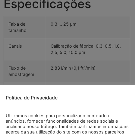
Especificações
Faixa de
0,3 … 25 µm
tamanho
Canais
Calibração de fábrica: 0,3, 0,5, 1,0,
2,5, 5,0, 10,0 µm
Fluxo de
2,83 l/min (0,1 ft³/min)
amostragem
Perdas por
10 % com 15.000.000 partículas/ft³
coincidência
Política de Privacidade
Fonte luminosa
Diodo laser de longa duração
Utilizamos cookies para personalizar o conteúdo e
anúncios, fornecer funcionalidades de redes sociais e
analisar o nosso tráfego. Também partilhamos informações
Eficiência de
50 % @ 0,3 µm
acerca da sua utilização do site com os nossos parceiros
contagem
100 % para >0,45 µm segundo JIS