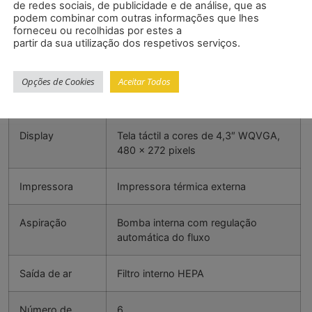
de redes sociais, de publicidade e de análise, que as
podem combinar com outras informações que lhes
forneceu ou recolhidas por estes a
Modos de
Automático, manual, indicação em
partir da sua utilização dos respetivos serviços.
contagem
tempo real, acumulativo/diferencial,
concentração mássica
Opções de Cookies
Aceitar Todos
Alarme
1 … 9.999.999 ciclos
Display
Tela táctil a cores de 4,3″ WQVGA,
480 x 272 pixels
Impressora
Impressora térmica externa
Aspiração
Bomba interna com regulação
automática do fluxo
Saída de ar
Filtro interno HEPA
Número de
6