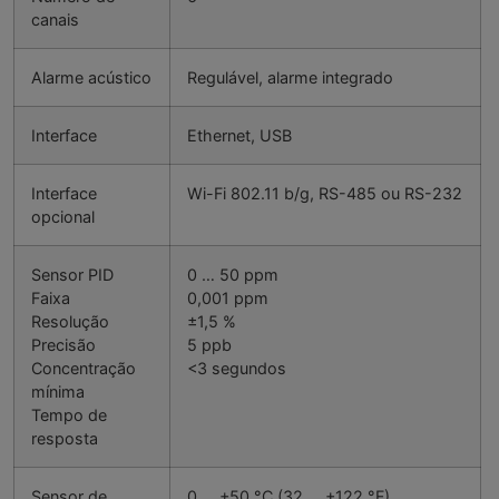
canais
Alarme acústico
Regulável, alarme integrado
Interface
Ethernet, USB
Interface
Wi-Fi 802.11 b/g, RS-485 ou RS-232
opcional
Sensor PID
0 … 50 ppm
Faixa
0,001 ppm
Resolução
±1,5 %
Precisão
5 ppb
Concentração
<3 segundos
mínima
Tempo de
resposta
Sensor de
0 … +50 °C (32 … +122 °F)