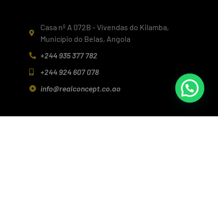
Casa nº A 072B - Vivendas do Kilamba,
Município do Belas, Angola
+244 935 377 782
+244 924 607 078
info@realconcept.co.ao
Siga-nos nas redes!
Baixar aplicativo (Android/IOS)