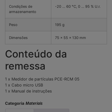
Condições de
-20 … 60 °C, 0 … 95 % U.r.
armazenamento
Peso
195 g
Dimensões
75 x 55 x 130 mm
Conteúdo da
remessa
1 x Medidor de partículas PCE-RCM 05
1 x Cabo micro USB
1 x Manual de instruções
Materiais
Categoria