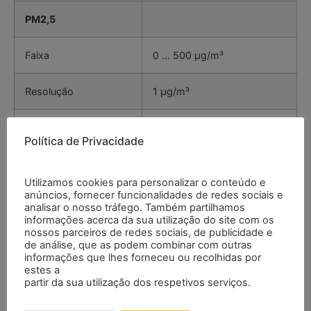
PM2,5
Faixa
0 … 500 µg/m³
Resolução
1 µg/m³
Precisão
<100 µg/m³: ±(10 µg/m³ +
Política de Privacidade
10 dígitos)
<400 µg/m³: ±(10 µg/m³ +
Utilizamos cookies para personalizar o conteúdo e
30 dígitos)
anúncios, fornecer funcionalidades de redes sociais e
analisar o nosso tráfego. Também partilhamos
informações acerca da sua utilização do site com os
>400 µg/m³: ±(10 µg/m³ +
nossos parceiros de redes sociais, de publicidade e
50 dígitos)
de análise, que as podem combinar com outras
informações que lhes forneceu ou recolhidas por
estes a
partir da sua utilização dos respetivos serviços.
Temperatura