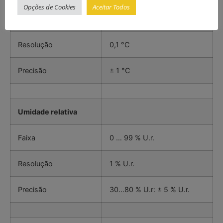
Opções de Cookies
Aceitar Todos
Faixa
-10 … 50 °C
Resolução
0,1 °C
Precisão
± 1 °C
Umidade relativa
Faixa
0 … 99 % U.r.
Resolução
1 % U.r.
Precisão
30…80 % U.r: ± 5 % U.r.