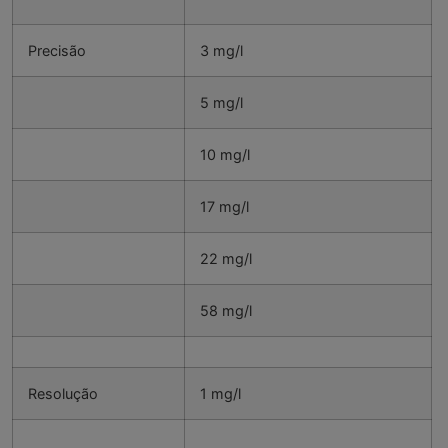
Precisão
3 mg/l
5 mg/l
10 mg/l
17 mg/l
22 mg/l
58 mg/l
Resolução
1 mg/l