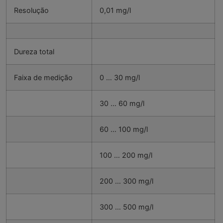
Resolução
0,01 mg/l
Dureza total
Faixa de medição
0 … 30 mg/l
30 … 60 mg/l
60 … 100 mg/l
100 … 200 mg/l
200 … 300 mg/l
300 … 500 mg/l