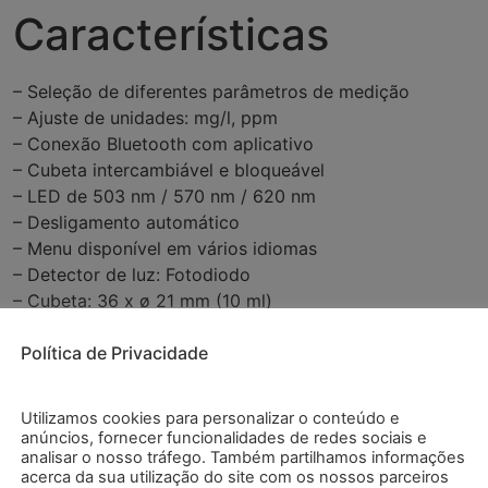
Características
– Seleção de diferentes parâmetros de medição
– Ajuste de unidades: mg/l, ppm
– Conexão Bluetooth com aplicativo
– Cubeta intercambiável e bloqueável
– LED de 503 nm / 570 nm / 620 nm
– Desligamento automático
– Menu disponível em vários idiomas
– Detector de luz: Fotodiodo
– Cubeta: 36 x ø 21 mm (10 ml)
Especificações
Política de Privacidade
Utilizamos cookies para personalizar o conteúdo e
Cloro
anúncios, fornecer funcionalidades de redes sociais e
analisar o nosso tráfego. Também partilhamos informações
acerca da sua utilização do site com os nossos parceiros
Faixa de medição
0,00 … 2,00 mg/l