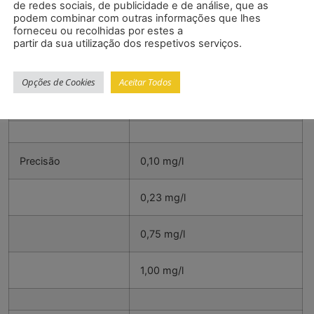
de redes sociais, de publicidade e de análise, que as
podem combinar com outras informações que lhes
2,00 … 3,00 mg/l
forneceu ou recolhidas por estes a
partir da sua utilização dos respetivos serviços.
3,00 … 4,00 mg/l
Opções de Cookies
Aceitar Todos
4,00 … 8,00 mg/l
Precisão
0,10 mg/l
0,23 mg/l
0,75 mg/l
1,00 mg/l