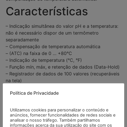
Características
– Indicação simultânea do valor pH e a temperatura:
não é necessário dispor de um termômetro
separadamente
– Compensação de temperatura automática
– (ATC) na faixa de 0 … +80°C
– Indicação de temperatura (°C, °F)
– Função mín, máx, e retenção de dados (Data-Hold)
– Registrador de dados de 100 valores (recuperáveis
na tela)
– Resistente à água segundo IP 67
Política de Privacidade
– Calibração automática: economiza tempo e nos
proporciona uma alta precisão
– Desconexão automática
Utilizamos cookies para personalizar o conteúdo e
– Fornecidos com baterias e manual de instruções
anúncios, fornecer funcionalidades de redes sociais e
analisar o nosso tráfego. Também partilhamos
– Inclui certificado de calibração ISO
informações acerca da sua utilização do site com os