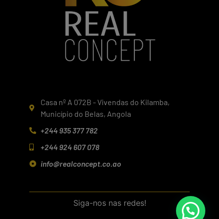
Casa nº A 072B - Vivendas do Kilamba,
Município do Belas, Angola
+244 935 377 782
+244 924 607 078
info@realconcept.co.ao
Siga-nos nas redes!