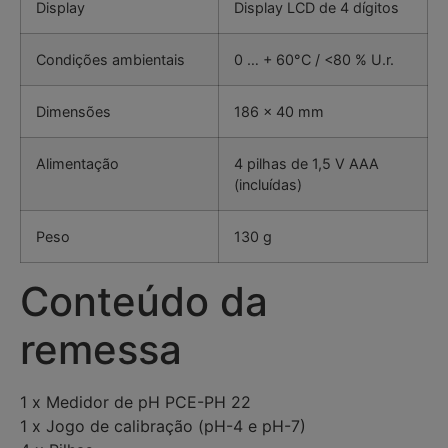
Display
Display LCD de 4 dígitos
Condições ambientais
0 … + 60°C / <80 % U.r.
Dimensões
186 x 40 mm
Alimentação
4 pilhas de 1,5 V AAA
(incluídas)
Peso
130 g
Conteúdo da
remessa
1 x Medidor de pH PCE-PH 22
1 x Jogo de calibração (pH-4 e pH-7)