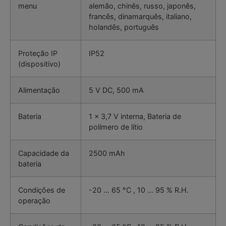
menu
alemão, chinês, russo, japonês,
francês, dinamarquês, italiano,
holandês, português
Proteção IP
IP52
(dispositivo)
Alimentação
5 V DC, 500 mA
Bateria
1 x 3,7 V interna, Bateria de
polímero de lítio
Capacidade da
2500 mAh
bateria
Condições de
-20 … 65 °C , 10 … 95 % R.H.
operação