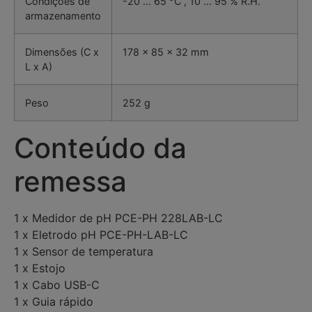
Condições de
-20 … 65 °C , 10 … 95 % R.H.
armazenamento
Dimensões (C x
178 x 85 x 32 mm
L x A)
Peso
252 g
Conteúdo da
remessa
1 x Medidor de pH PCE-PH 228LAB-LC
1 x Eletrodo pH PCE-PH-LAB-LC
1 x Sensor de temperatura
1 x Estojo
1 x Cabo USB-C
1 x Guia rápido