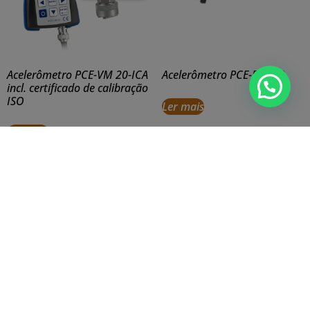
Acelerômetro PCE-VM 20-ICA
Acelerômetro PCE-PVS 30
incl. certificado de calibração
ISO
Ler mais
Ler mais