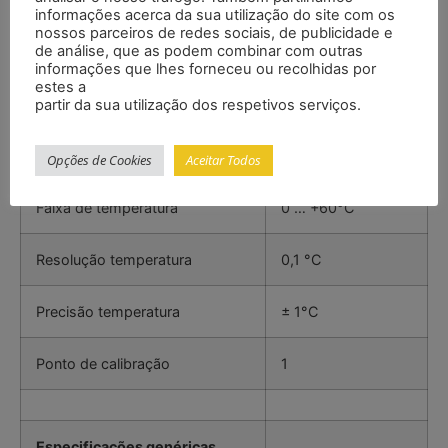
informações acerca da sua utilização do site com os
Resolução
0,01 pH
nossos parceiros de redes sociais, de publicidade e
de análise, que as podem combinar com outras
informações que lhes forneceu ou recolhidas por
Pontos de calibração
1, 2 ou 3
estes a
partir da sua utilização dos respetivos serviços.
Identificação automática da
Sim
solução tampão
Opções de Cookies
Aceitar Todos
Faixa de temperatura
0 … +60°C
Resolução temperatura
0,1 °C
Precisão temperatura
± 1°C
Ponto de calibração
1
Especificações genéricas