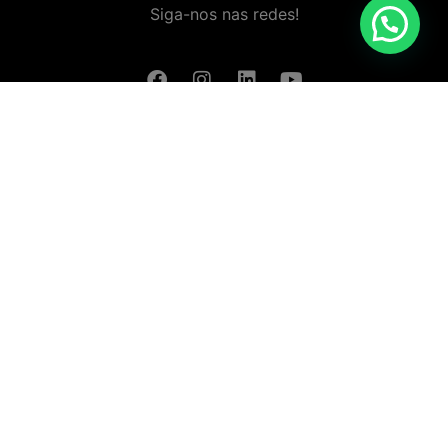
Siga-nos nas redes!
Baixar aplicativo (Android/IOS)
Política de Privacidade
Termos e Condições da Loja Online
Política de Devolução e Reembolso
Livro de Reclamações