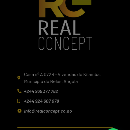
Casa nº A 072B - Vivendas do Kilamba,
Município do Belas, Angola
+244 935 377 782
+244 924 607 078
info@realconcept.co.ao