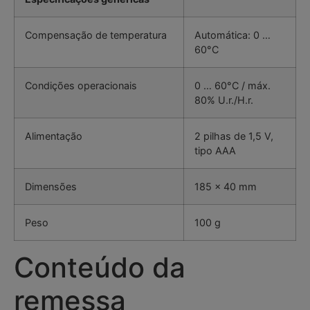
Compensação de temperatura
Automática: 0 …
60°C
Condições operacionais
0 … 60°C / máx.
80% U.r./H.r.
Alimentação
2 pilhas de 1,5 V,
tipo AAA
Dimensões
185 x 40 mm
Peso
100 g
Conteúdo da
remessa