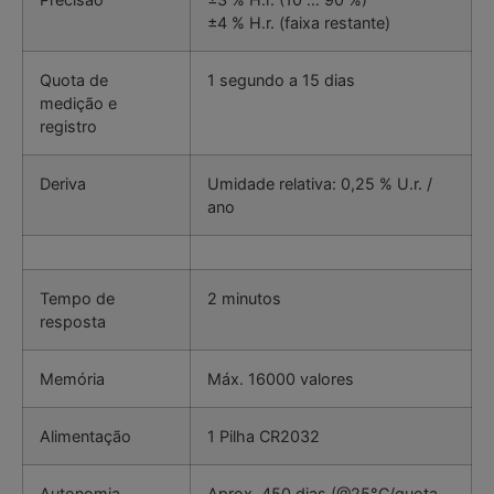
±4 % H.r. (faixa restante)
Quota de
1 segundo a 15 dias
medição e
registro
Deriva
Umidade relativa: 0,25 % U.r. /
ano
Tempo de
2 minutos
resposta
Memória
Máx. 16000 valores
Alimentação
1 Pilha CR2032
Autonomia
Aprox. 450 dias (@25°C/quota