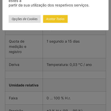
estes a
partir da sua utilização dos respetivos serviços.
Faixa
-40 … +85 °C
Opções de Cookies
Aceitar Todos
Precisão
±0,5 °C (0 … 70 °C)
±0,8 °C (-20 … 0 °C)
Quota de
1 segundo a 15 dias
medição e
registro
Deriva
Temperatura: 0,03 °C / ano
Umidade relativa
Faixa
0 … 100 % H.r.
Precisão
±3 % H.r. (10 … 90 %)