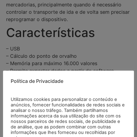
mercadorias, principalmente quando é necessário
controlar o transporte de ida e de volta sem precisar
reprogramar o dispositivo.
Características
– USB
– Cálculo do ponto de orvalho
– Memória para máximo 16.000 valores
– Permite exportar dados a partir do software
– Autonomia: 450 dias
Política de Privacidade
– Ajuste da quota de registro a partir de 1 segundo
– Dimensões compactas
Utilizamos cookies para personalizar o conteúdo e
– Inclui suporte para parede
anúncios, fornecer funcionalidades de redes sociais e
Especificações
analisar o nosso tráfego. Também partilhamos
informações acerca da sua utilização do site com os
nossos parceiros de redes sociais, de publicidade e
de análise, que as podem combinar com outras
informações que lhes forneceu ou recolhidas por
Temperatura