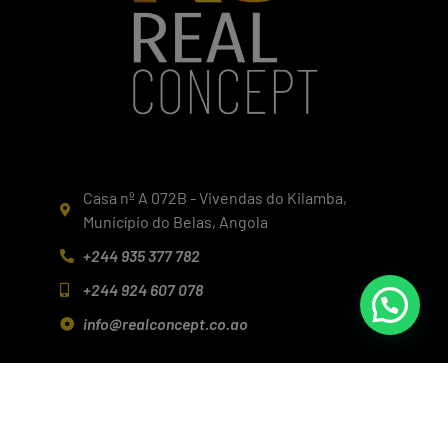
Casa nº A 072B - Vivendas do Kilamba,
Município do Belas, Angola
+244 935 377 782
+244 924 607 078
info@realconcept.co.ao
Siga-nos nas redes!